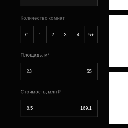
Рефинансирование
Количество комнат
С
1
2
3
4
5+
Площадь, м²
Стоимость, млн ₽