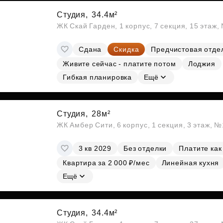
Студия,
34.4м²
ЖК Скай Гарден, 1 корпус, 7 секция, 15 этаж
Сдана
Скидка
Предчистовая отде
Живите сейчас - платите потом
Лоджия
Гибкая планировка
Ещё
Студия,
28м²
ЖК Амбер Сити, 6 корпус, 1 секция, 3 этаж, 
3 кв 2029
Без отделки
Платите как
Квартира за 2 000 ₽/мес
Линейная кухня
Ещё
Студия,
34.4м²