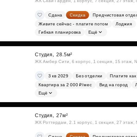
ЖК Скай Гарден, 1 корпус, 7 секция, 27 этаж
Сдана
Скидка
Предчистовая отде
Живите сейчас - платите потом
Лоджия
Гибкая планировка
Ещё
Студия,
28.5м²
ЖК Амбер Сити, 6 корпус, 1 секция, 15 этаж,
3 кв 2029
Без отделки
Платите как
Квартира за 2 000 ₽/мес
Вид на город
Ещё
Студия,
27м²
ЖК Роттердам, 2.1 корпус, 1 секция, 27 этаж
Сдана
Скидка
Предчистовая отде