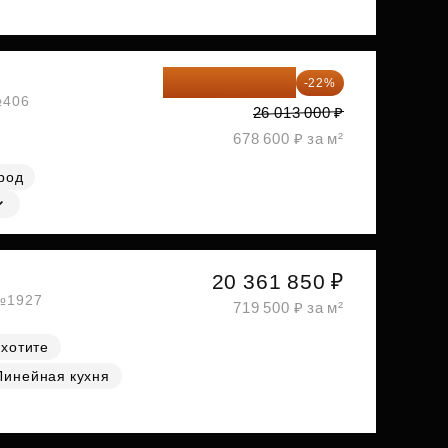
20 290 140 ₽
-22%
№406
26 013 000 ₽
678 600 ₽ за м²
род
20 361 850 ₽
 №1927
719 500 ₽ за м²
 хотите
Линейная кухня