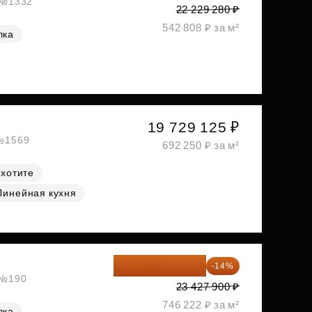
, №1332
22 229 280 ₽
542 808 ₽ за м²
лка
19 729 125 ₽
 №1569
692 250 ₽ за м²
 хотите
Линейная кухня
20 147 994 ₽
-14%
, №190
23 427 900 ₽
746 222 ₽ за м²
лка