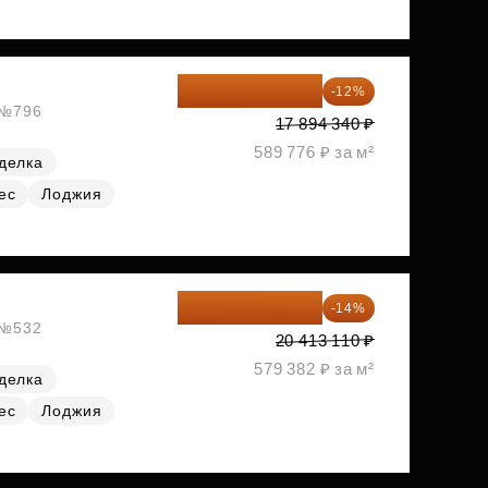
15 747 019 ₽
-12%
, №796
17 894 340 ₽
589 776 ₽ за м²
делка
ес
Лоджия
17 555 275 ₽
-14%
, №532
20 413 110 ₽
579 382 ₽ за м²
делка
ес
Лоджия