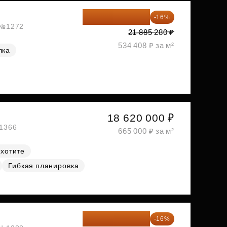
18 383 635 ₽
-16%
, №1272
21 885 280 ₽
534 408 ₽ за м²
лка
18 620 000 ₽
№1366
665 000 ₽ за м²
 хотите
Гибкая планировка
18 672 595 ₽
-16%