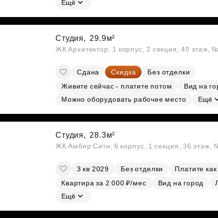
Ещё
Студия,
29.9м²
ЖК Архитектор, 1 корпус, 2 секция, 40 этаж, 
Сдана
Скидка
Без отделки
Живите сейчас - платите потом
Вид на го
Можно оборудовать рабочее место
Ещё
Студия,
28.3м²
ЖК Амбер Сити, 6 корпус, 1 секция, 36 этаж,
3 кв 2029
Без отделки
Платите как
Квартира за 2 000 ₽/мес
Вид на город
Ещё