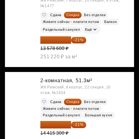
ЖК Римский, 7 корпус, 20 секция, 9 этаж,
№1477
Сдана
Скидка
Без отделки
Живите сейчас - платите потом
Балкон
Раздельный санузел
Ещё
10 727 094 ₽
-21%
13 578 600 ₽
251 220 ₽ за м²
2-комнатная,
51.3м²
ЖК Римский, 8 корпус, 22 секция, 10
этаж, №1634
Сдана
Скидка
Без отделки
Живите сейчас - платите потом
Раздельный санузел
Большая кухня
11 388 087 ₽
-21%
14 415 300 ₽