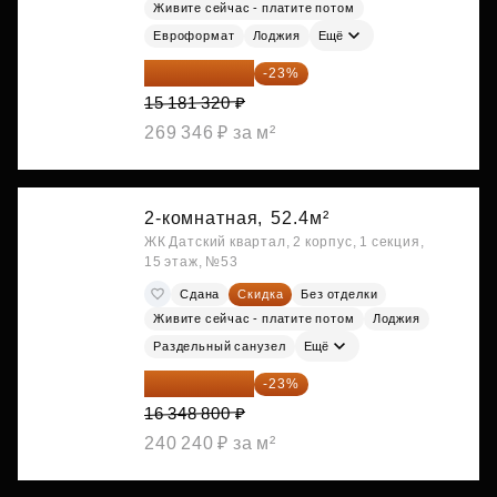
Живите сейчас - платите потом
Евроформат
Лоджия
Ещё
11 689 616 ₽
-23%
15 181 320 ₽
269 346 ₽ за м²
2-комнатная,
52.4м²
ЖК Датский квартал, 2 корпус, 1 секция,
15 этаж, №53
Сдана
Скидка
Без отделки
Живите сейчас - платите потом
Лоджия
Раздельный санузел
Ещё
12 588 576 ₽
-23%
16 348 800 ₽
240 240 ₽ за м²