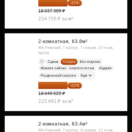
14 249 467 ₽
-21%
18 037 300 ₽
224 755 ₽ за м²
2-комнатная,
63.8м²
ЖК Римский, 7 корпус, 7 секция, 10 этаж,
№430
Сдана
Скидка
Без отделки
Живите сейчас - платите потом
Лоджия
Раздельный санузел
Ещё
14 258 726 ₽
-21%
18 049 020 ₽
223 491 ₽ за м²
2-комнатная,
63.4м²
ЖК Римский, 7 корпус, 9 секция, 12 этаж,