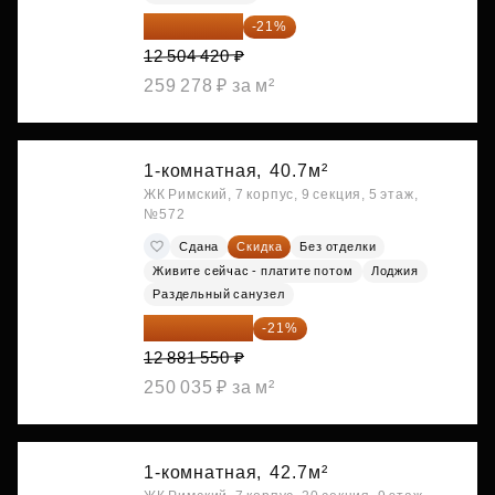
9 878 492 ₽
-21%
12 504 420 ₽
259 278 ₽ за м²
1-комнатная,
40.7м²
ЖК Римский, 7 корпус, 9 секция, 5 этаж,
№572
Сдана
Скидка
Без отделки
Живите сейчас - платите потом
Лоджия
Раздельный санузел
10 176 425 ₽
-21%
12 881 550 ₽
250 035 ₽ за м²
1-комнатная,
42.7м²