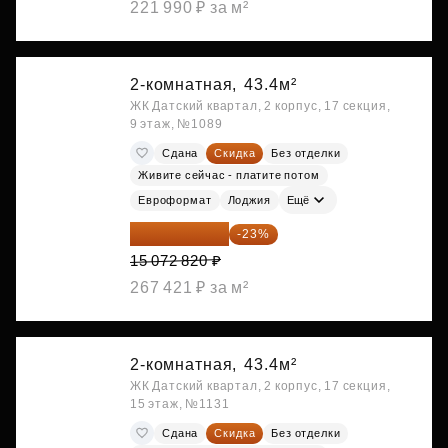
221 990 ₽ за м²
2-комнатная,
43.4м²
ЖК Датский квартал, 2 корпус, 17 секция,
9 этаж, №1089
Сдана
Скидка
Без отделки
Живите сейчас - платите потом
Евроформат
Лоджия
Ещё
11 606 071 ₽
-23%
15 072 820 ₽
267 421 ₽ за м²
2-комнатная,
43.4м²
ЖК Датский квартал, 2 корпус, 17 секция,
15 этаж, №1131
Сдана
Скидка
Без отделки