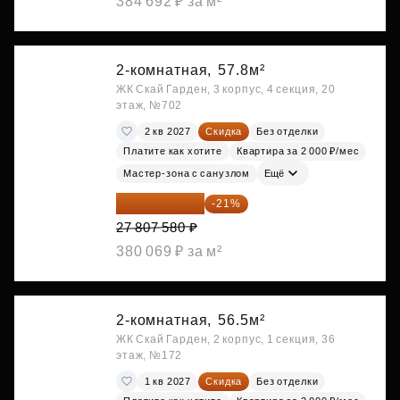
384 692 ₽ за м²
2-комнатная,
57.8м²
ЖК Скай Гарден, 3 корпус, 4 секция, 20
этаж, №702
2 кв 2027
Скидка
Без отделки
Платите как хотите
Квартира за 2 000 ₽/мес
Мастер-зона с санузлом
Ещё
21 967 988 ₽
-21%
27 807 580 ₽
380 069 ₽ за м²
2-комнатная,
56.5м²
ЖК Скай Гарден, 2 корпус, 1 секция, 36
этаж, №172
1 кв 2027
Скидка
Без отделки