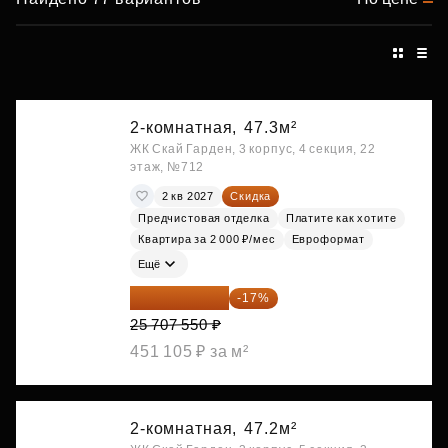
2-комнатная,
47.3м²
ЖК Скай Гарден, 3 корпус, 4 секция, 22
этаж, №712
2 кв 2027
Скидка
Предчистовая отделка
Платите как хотите
Квартира за 2 000 ₽/мес
Евроформат
Ещё
21 337 267 ₽
-17%
25 707 550 ₽
451 105 ₽ за м²
2-комнатная,
47.2м²