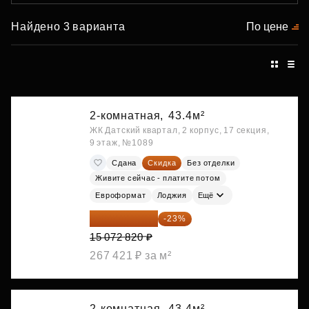
Найдено 3 варианта
По цене
2-комнатная,
43.4м²
ЖК Датский квартал, 2 корпус, 17 секция,
9 этаж, №1089
Сдана
Скидка
Без отделки
Живите сейчас - платите потом
Евроформат
Лоджия
Ещё
11 606 071 ₽
-23%
15 072 820 ₽
267 421 ₽ за м²
2-комнатная,
43.4м²