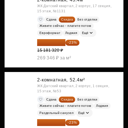
ЖК Датский квартал, 2 корпус, 17 секция,
15 этаж, №1131
Сдана
Скидка
Без отделки
Живите сейчас - платите потом
Евроформат
Лоджия
Ещё
11 689 616 ₽
-23%
15 181 320 ₽
269 346 ₽ за м²
2-комнатная,
52.4м²
ЖК Датский квартал, 2 корпус, 1 секция,
15 этаж, №53
Сдана
Скидка
Без отделки
Живите сейчас - платите потом
Лоджия
Раздельный санузел
Ещё
12 588 576 ₽
-23%