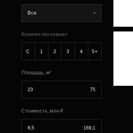
Рефинансирование
Все
Количество комнат
С
1
2
3
4
5+
Площадь, м²
Стоимость, млн ₽