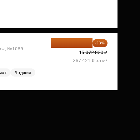
11 606 071 ₽
-23%
таж, №1089
15 072 820 ₽
267 421 ₽ за м²
мат
Лоджия