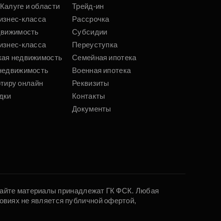
Калуге и области
Трейд-ин
изнес-класса
Рассрочка
движимость
Субсидии
изнес-класса
Переуступка
кая недвижимость
Семейная ипотека
недвижимость
Военная ипотека
ртиру онлайн
Реквизиты
дки
Контакты
Документы
 сайте материалы принадлежат ГК ФСК. Любая
овиях не является публичной офертой,