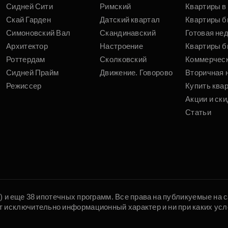
Сидней Сити
Римский
Квартиры в 
Скай Гарден
Датский квартал
Квартиры б
Симоновский Вал
Скандинавский
Готовая не
Архитектор
Настроение
Квартиры б
Роттердам
Сколковский
Коммерчес
Сидней Прайм
Движение. Говорово
Вторичная 
Режиссер
Купить ква
Акции и ски
Статьи
5) и еще 38 ипотечных программ. Все права на публикуемые на
т исключительно информационный характер и ни при каких усл