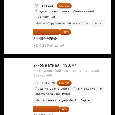
1 кв 2027
Скидка
Предчистовая отделка
Окно в ванной
Постирочная
Можно оборудовать рабочее место
Ещё
28 972 415 ₽
-16%
34 490 970 ₽
708 372 ₽ за м²
2-комнатная,
49.8м²
ЖК Симоновский Вал, 3 корпус, 3 секция,
9 этаж, №94
4 кв 2029
Скидка
Предчистовая отделка
Платите как хотите
Квартира за 2 000 ₽/мес
Мастер-зона с гардеробной
Ещё
29 067 264 ₽
-4%