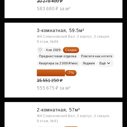
30 278 400 ₽
583 680 ₽ за м²
3-комнатная,
59.5м²
ЖК Симоновский Вал, 3 корпус, 3 секция,
9 этаж, №86
4 кв 2029
Скидка
Предчистовая отделка
Платите как хотите
Квартира за 2 000 ₽/мес
Лоджия
Ещё
33 062 663 ₽
-7%
35 551 250 ₽
555 675 ₽ за м²
2-комнатная,
57м²
ЖК Симоновский Вал, 3 корпус, 3 секция,
9 этаж, №91