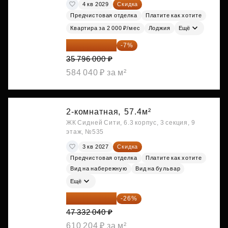
4 кв 2029
Скидка
Предчистовая отделка
Платите как хотите
Квартира за 2 000 ₽/мес
Лоджия
Ещё
33 290 280 ₽
-7%
35 796 000 ₽
584 040 ₽ за м²
2-комнатная,
57.4м²
ЖК Сидней Сити, 6.3 корпус, 3 секция, 9
этаж, №535
3 кв 2027
Скидка
Предчистовая отделка
Платите как хотите
Вид на набережную
Вид на бульвар
Ещё
35 025 710 ₽
-26%
47 332 040 ₽
610 204 ₽ за м²