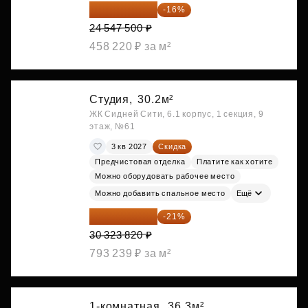
20 619 900 ₽
-16%
24 547 500 ₽
458 220 ₽ за м²
Студия,
30.2м²
ЖК Сидней Сити, 6.1 корпус, 1 секция, 9
этаж, №61
3 кв 2027
Скидка
Предчистовая отделка
Платите как хотите
Можно оборудовать рабочее место
Можно добавить спальное место
Ещё
23 955 818 ₽
-21%
30 323 820 ₽
793 239 ₽ за м²
1-комнатная,
36.3м²