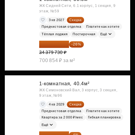
ЖК Сидней Сити, 6.1 корпус, 1 секция, 9
этаж, №59
3 кв 2027
Скидка
Предчистовая отделка
Платите как хотите
Тёплая лоджия
Постирочная
Ещё
25 441 000 ₽
-26%
34 379 730 ₽
700 854 ₽ за м²
1-комнатная,
40.4м²
ЖК Симоновский Вал, 3 корпус, 3 секция,
9 этаж, №96
4 кв 2029
Скидка
Предчистовая отделка
Платите как хотите
Квартира за 2 000 ₽/мес
Гибкая планировка
Ещё
26 062 848 ₽
-4%