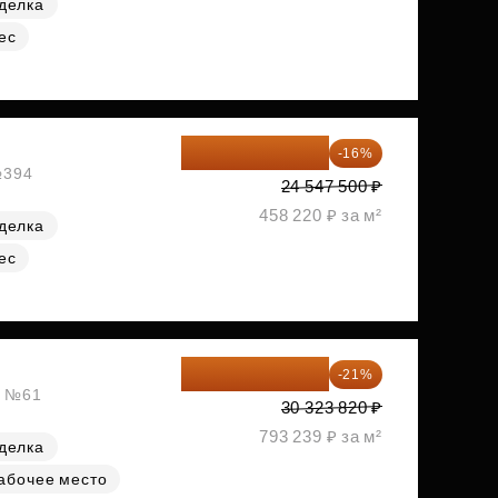
делка
ес
20 619 900 ₽
-16%
№394
24 547 500 ₽
458 220 ₽ за м²
делка
ес
23 955 818 ₽
-21%
, №61
30 323 820 ₽
793 239 ₽ за м²
делка
абочее место