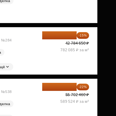
делка
36 366 953 ₽
-15%
ж, №284
42 784 650 ₽
782 085 ₽ за м²
а
щё
43 447 919 ₽
-22%
ж, №538
55 702 460 ₽
589 524 ₽ за м²
делка