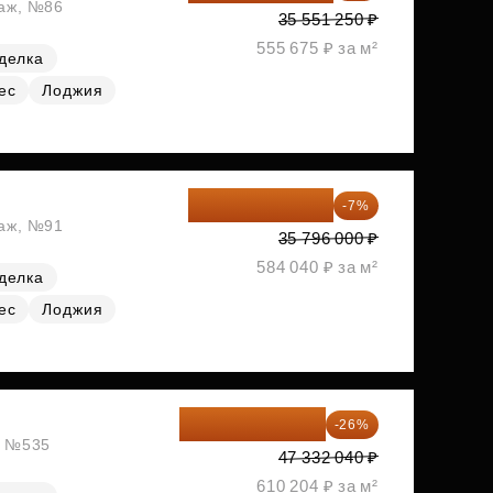
таж, №86
35 551 250 ₽
555 675 ₽ за м²
делка
ес
Лоджия
33 290 280 ₽
-7%
таж, №91
35 796 000 ₽
584 040 ₽ за м²
делка
ес
Лоджия
35 025 710 ₽
-26%
ж, №535
47 332 040 ₽
610 204 ₽ за м²