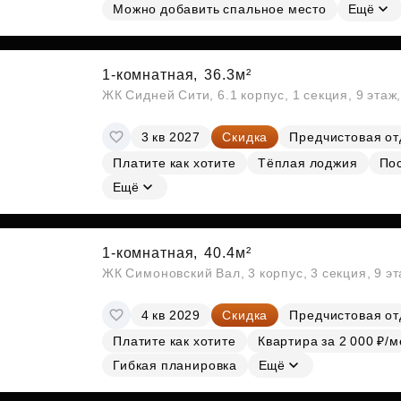
Можно добавить спальное место
Ещё
1-комнатная,
36.3м²
ЖК Сидней Сити, 6.1 корпус, 1 секция, 9 этаж
3 кв 2027
Скидка
Предчистовая от
Платите как хотите
Тёплая лоджия
По
Ещё
1-комнатная,
40.4м²
ЖК Симоновский Вал, 3 корпус, 3 секция, 9 э
4 кв 2029
Скидка
Предчистовая от
Платите как хотите
Квартира за 2 000 ₽/м
Гибкая планировка
Ещё