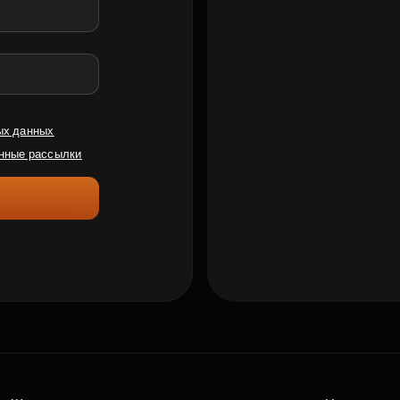
ых данных
нные рассылки