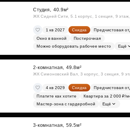
Студия,
40.9м²
ЖК Сидней Сити, 5.1 корпус, 1 секция, 9 этаж
1 кв 2027
Скидка
Предчистовая от
Окно в ванной
Постирочная
Можно оборудовать рабочее место
Ещё
2-комнатная,
49.8м²
ЖК Симоновский Вал, 3 корпус, 3 секция, 9 э
4 кв 2029
Скидка
Предчистовая от
Платите как хотите
Квартира за 2 000 ₽/м
Мастер-зона с гардеробной
Ещё
3-комнатная,
59.5м²