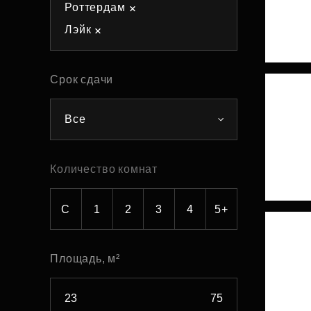
Роттердам
Рефинансирование
Лэйк
Срок сдачи
Все
Количество комнат
С
1
2
3
4
5+
Площадь, м²