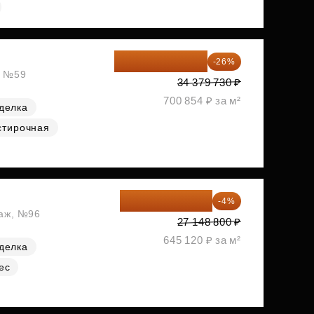
25 441 000 ₽
-26%
, №59
34 379 730 ₽
700 854 ₽ за м²
делка
стирочная
26 062 848 ₽
-4%
таж, №96
27 148 800 ₽
645 120 ₽ за м²
делка
ес