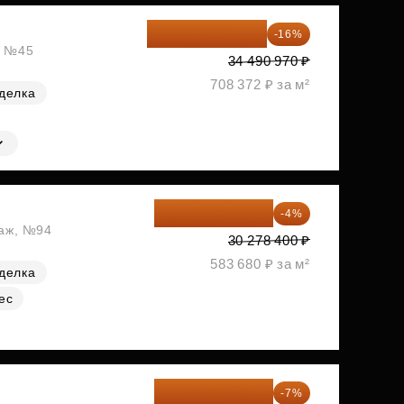
28 972 415 ₽
-16%
, №45
34 490 970 ₽
708 372 ₽ за м²
делка
29 067 264 ₽
-4%
таж, №94
30 278 400 ₽
583 680 ₽ за м²
делка
ес
33 062 663 ₽
-7%