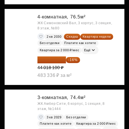
4-комнатная,
76.5м²
ЖК Симоновский Вал, 3 корпус, 3 секция,
8 этаж, №80
2 кв 2030
Скидка
Квартира недели
Без отделки
Платите как хотите
Квартира за 2 000 ₽/мес
Ещё
36 975 204 ₽
-16%
44 018 100 ₽
483 336 ₽ за м²
3-комнатная,
74.4м²
ЖК Амбер Сити, 6 корпус, 1 секция, 8
этаж, №1444
3 кв 2029
Без отделки
Платите как хотите
Квартира за 2 000 ₽/мес