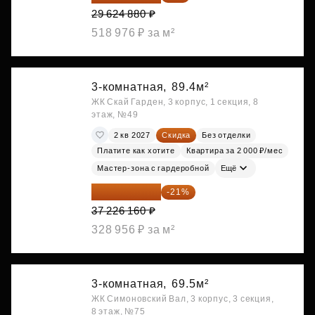
29 624 880 ₽
518 976 ₽ за м²
3-комнатная,
89.4м²
ЖК Скай Гарден, 3 корпус, 1 секция, 8
этаж, №49
2 кв 2027
Скидка
Без отделки
Платите как хотите
Квартира за 2 000 ₽/мес
Мастер-зона с гардеробной
Ещё
29 408 666 ₽
-21%
37 226 160 ₽
328 956 ₽ за м²
3-комнатная,
69.5м²
ЖК Симоновский Вал, 3 корпус, 3 секция,
8 этаж, №75