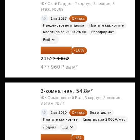
ЖК Скай Гарден, 2 корпус, 3 секция, 8
этаж, №389
1 кв 2027
Скидка
Предчистовая отделка
Платите как хотите
Квартира за 2 000 ₽/мес
Евроформат
Ещё
20 600 076 ₽
-16%
24 523 900 ₽
477 960 ₽ за м²
3-комнатная,
54.8м²
ЖК Симоновский Вал, 3 корпус, 3 секция,
8 этаж, №77
2 кв 2030
Скидка
Без отделки
Платите как хотите
Квартира за 2 000 ₽/мес
Лоджия
Ещё
28 439 885 ₽
-4%