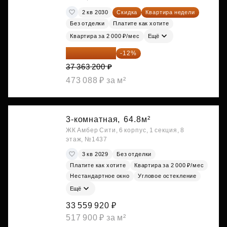
2 кв 2030
Скидка
Квартира недели
Без отделки
Платите как хотите
Квартира за 2 000 ₽/мес
Ещё
32 879 616 ₽
-12%
37 363 200 ₽
473 088 ₽ за м²
3-комнатная,
64.8м²
ЖК Амбер Сити, 6 корпус, 1 секция, 8
этаж, №1437
3 кв 2029
Без отделки
Платите как хотите
Квартира за 2 000 ₽/мес
Нестандартное окно
Угловое остекление
Ещё
33 559 920 ₽
517 900 ₽ за м²