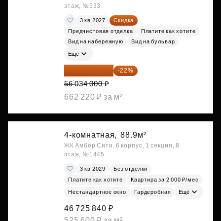
этаж, №533
3 кв 2027
Скидка
Предчистовая отделка
Платите как хотите
Вид на набережную
Вид на бульвар
Ещё
43 706 520 ₽
-22%
56 034 000 ₽
662 220 ₽ за м²
4-комнатная,
88.9м²
ЖК Амбер Сити, 6 корпус, 1 секция, 8
этаж, №1445
3 кв 2029
Без отделки
Платите как хотите
Квартира за 2 000 ₽/мес
Нестандартное окно
Гардеробная
Ещё
46 725 840 ₽
525 600 ₽ за м²