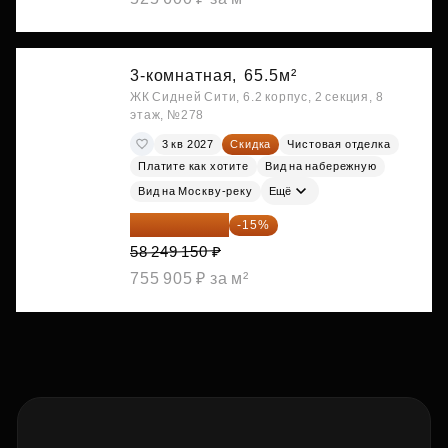
3-комнатная,
65.5м²
ЖК Сидней Сити, 6.2 корпус, 2 секция, 8
этаж, №278
3 кв 2027
Скидка
Чистовая отделка
Платите как хотите
Вид на набережную
Вид на Москву-реку
Ещё
49 511 778 ₽
-15%
58 249 150 ₽
755 905 ₽ за м²