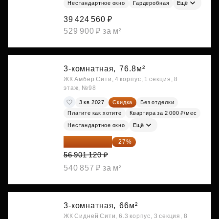
Нестандартное окно
Гардеробная
Ещё
39 424 560 ₽
529 900 ₽ за м²
3-комнатная,
76.8м²
ЖК Амбер Сити, 4 корпус, 1 секция, 8
этаж, №98
3 кв 2027
Скидка
Без отделки
Платите как хотите
Квартира за 2 000 ₽/мес
Нестандартное окно
Ещё
41 537 818 ₽
-27%
56 901 120 ₽
540 857 ₽ за м²
3-комнатная,
66м²
ЖК Сидней Сити, 6.3 корпус, 3 секция, 8