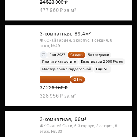
24 523 900 ₽
477 960 ₽ за м²
3-комнатная,
89.4м²
ЖК Скай Гарден, 3 корпус, 1 секция, 8
этаж, №49
2 кв 2027
Скидка
Без отделки
Платите как хотите
Квартира за 2 000 ₽/мес
Мастер-зона с гардеробной
Ещё
29 408 666 ₽
-21%
37 226 160 ₽
328 956 ₽ за м²
3-комнатная,
66м²
ЖК Сидней Сити, 6.3 корпус, 3 секция, 8
этаж, №533