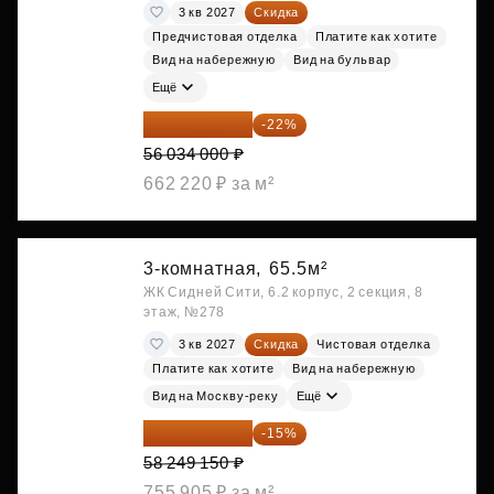
3 кв 2027
Скидка
Предчистовая отделка
Платите как хотите
Вид на набережную
Вид на бульвар
Ещё
43 706 520 ₽
-22%
56 034 000 ₽
662 220 ₽ за м²
3-комнатная,
65.5м²
ЖК Сидней Сити, 6.2 корпус, 2 секция, 8
этаж, №278
3 кв 2027
Скидка
Чистовая отделка
Платите как хотите
Вид на набережную
Вид на Москву-реку
Ещё
49 511 778 ₽
-15%
58 249 150 ₽
755 905 ₽ за м²