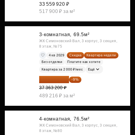
33 559 920 ₽
517 900 ₽ за м²
3-комнатная,
69.5м²
ЖК Симоновский Вал, 3 корпус, 3 секция,
8 этаж, №75
4 кв 2029
Скидка
Квартира недели
Без отделки
Платите как хотите
Квартира за 2 000 ₽/мес
Ещё
34 000 512 ₽
-9%
37 363 200 ₽
489 216 ₽ за м²
4-комнатная,
76.5м²
ЖК Симоновский Вал, 3 корпус, 3 секция,
8 этаж, №80