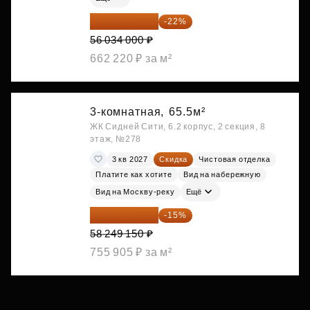
43 706 520 ₽
-22%
56 034 000 ₽
662 220 ₽ за м²
3-комнатная,
65.5м²
ЖК Сидней Сити, 6.2 корпус, 2 секция, 8
этаж, №278
3 кв 2027
Скидка
Чистовая отделка
Платите как хотите
Вид на набережную
Вид на Москву-реку
Ещё
49 511 778 ₽
-15%
58 249 150 ₽
755 905 ₽ за м²