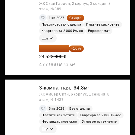
ЖК Скай Гарден, 2 корпус, 3 секция, 8
этаж, №389
1 кв 2027
Скидка
Предчистовая отделка
Платите как хотите
Квартира за 2 000 ₽/мес
Евроформат
Ещё
20 600 076 ₽
-16%
24 523 900 ₽
477 960 ₽ за м²
3-комнатная,
64.8м²
ЖК Амбер Сити, 6 корпус, 1 секция, 8
этаж, №1437
3 кв 2029
Без отделки
Платите как хотите
Квартира за 2 000 ₽/мес
Нестандартное окно
Угловое остекление
Ещё