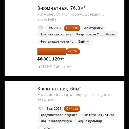
3-комнатная,
76.8м²
ЖК Амбер Сити, 4 корпус, 1 секция, 8
этаж, №98
3 кв 2027
Скидка
Без отделки
Платите как хотите
Квартира за 2 000 ₽/мес
Нестандартное окно
Ещё
41 537 818 ₽
-27%
56 901 120 ₽
540 857 ₽ за м²
3-комнатная,
66м²
ЖК Сидней Сити, 6.3 корпус, 3 секция, 8
этаж, №533
3 кв 2027
Скидка
Предчистовая отделка
Платите как хотите
Вид на набережную
Вид на бульвар
Ещё