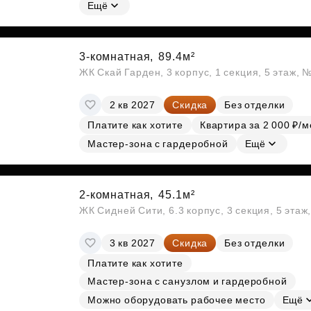
Субсидии
Ещё
3-комнатная,
89.4м²
ЖК Скай Гарден, 3 корпус, 1 секция, 5 этаж, 
2 кв 2027
Скидка
Без отделки
Платите как хотите
Квартира за 2 000 ₽/м
Мастер-зона с гардеробной
Ещё
2-комнатная,
45.1м²
ЖК Сидней Сити, 6.3 корпус, 3 секция, 5 эта
3 кв 2027
Скидка
Без отделки
Платите как хотите
Мастер-зона с санузлом и гардеробной
Можно оборудовать рабочее место
Ещё