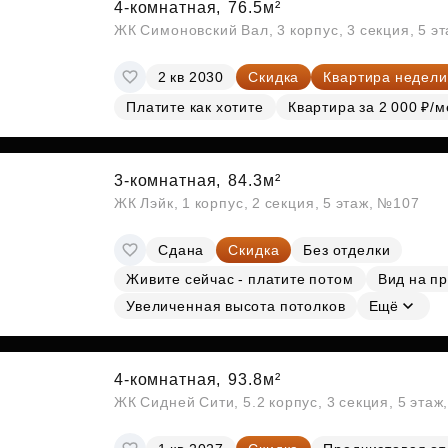
4-комнатная,
76.5м²
ЖК Симоновский Вал, 3 корпус, 3 секция, 5 э
2 кв 2030
Скидка
Квартира недели
Платите как хотите
Квартира за 2 000 ₽/м
3-комнатная,
84.3м²
ЖК Лэйк, 1 корпус, 2 секция, 5 этаж, №107
Сдана
Скидка
Без отделки
Живите сейчас - платите потом
Вид на п
Увеличенная высота потолков
Ещё
4-комнатная,
93.8м²
ЖК Сидней Сити, 5.2 корпус, 3 секция, 5 эта