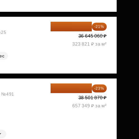
28 949 597 ₽
-21%
№25
36 645 060 ₽
323 821 ₽ за м²
ес
29 646 440 ₽
-23%
ж, №491
38 501 870 ₽
657 349 ₽ за м²