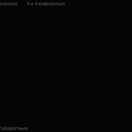
омнатные
3 и 4 комнатные
габаритные