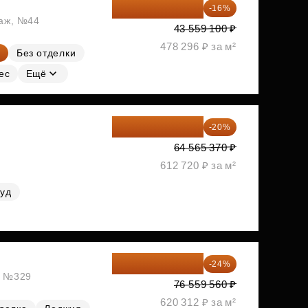
36 589 644 ₽
-16%
таж, №44
43 559 100 ₽
478 296 ₽ за м²
Без отделки
ес
Ещё
51 652 296 ₽
-20%
64 565 370 ₽
612 720 ₽ за м²
руд
58 185 266 ₽
-24%
ж, №329
76 559 560 ₽
620 312 ₽ за м²