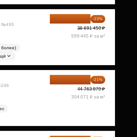
29 792 417 ₽
-23%
ж, №493
38 691 450 ₽
599 445 ₽ за м²
 более)
щё
35 363 457 ₽
-21%
№246
44 763 870 ₽
304 071 ₽ за м²
ес