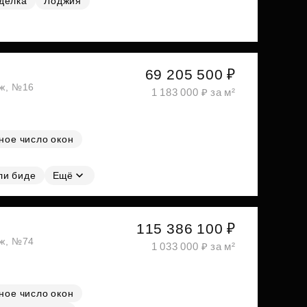
делка
Лоджия
69 205 500 ₽
аж, №16
1 183 000 ₽ за м²
ное число окон
ли биде
Ещё
115 386 100 ₽
аж, №74
1 033 000 ₽ за м²
ное число окон