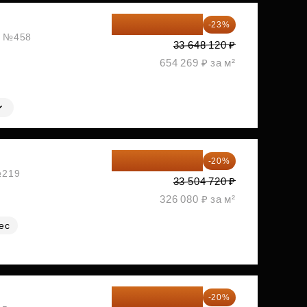
25 909 052 ₽
-23%
ж, №458
33 648 120 ₽
654 269 ₽ за м²
26 803 776 ₽
-20%
№219
33 504 720 ₽
326 080 ₽ за м²
ес
27 126 528 ₽
-20%