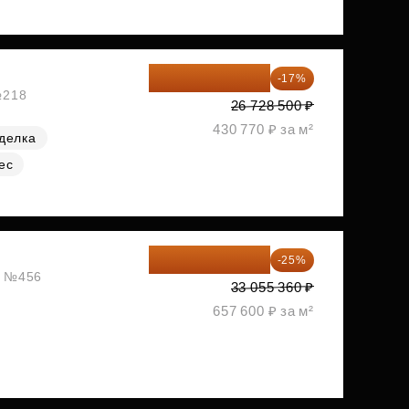
22 184 655 ₽
-17%
№218
26 728 500 ₽
430 770 ₽ за м²
делка
ес
24 791 520 ₽
-25%
ж, №456
33 055 360 ₽
657 600 ₽ за м²