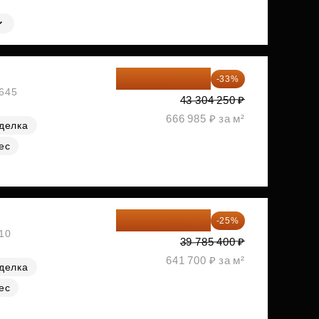
29 013 848 ₽
-33%
№645
43 304 250 ₽
666 985 ₽ за м²
делка
ес
29 839 050 ₽
-25%
№10
39 785 400 ₽
641 700 ₽ за м²
делка
ес