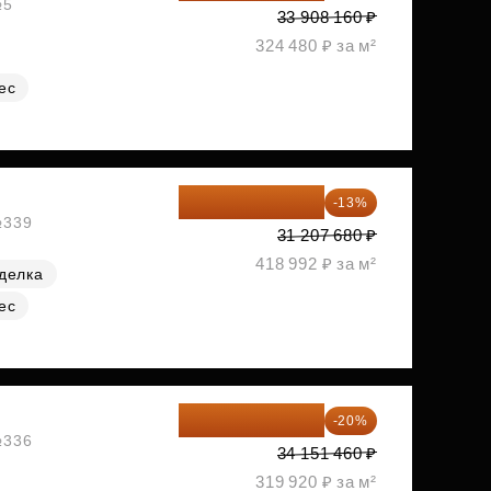
№5
33 908 160 ₽
324 480 ₽ за м²
ес
27 150 682 ₽
-13%
№339
31 207 680 ₽
418 992 ₽ за м²
делка
ес
27 321 168 ₽
-20%
№336
34 151 460 ₽
319 920 ₽ за м²