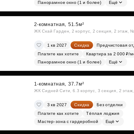
Субсидии
Панорамное окно (1 и более)
Ещё
2-комнатная,
51.5м²
ЖК Скай Гарден, 2 корпус, 2 секция, 2 этаж, 
1 кв 2027
Скидка
Предчистовая от
Платите как хотите
Квартира за 2 000 ₽/м
Панорамное окно (1 и более)
Ещё
1-комнатная,
37.7м²
ЖК Сидней Сити, 6.3 корпус, 3 секция, 2 эта
3 кв 2027
Скидка
Без отделки
Платите как хотите
Тёплая лоджия
Мастер-зона с гардеробной
Ещё