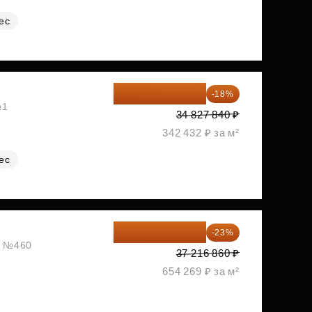
ес
28 558 829 ₽
-18%
№1
34 827 840 ₽
342 432 ₽ за м²
ес
28 656 982 ₽
-23%
ж, №460
37 216 860 ₽
654 269 ₽ за м²