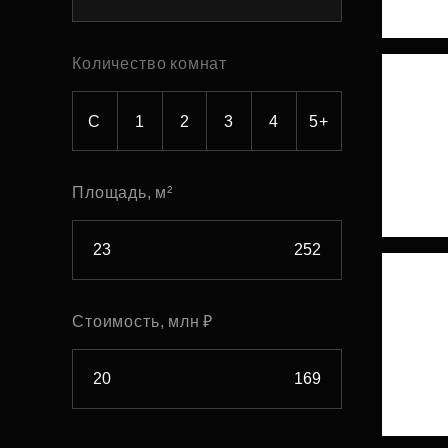
Рефинансирование
Количество комнат
С
1
2
3
4
5+
Площадь, м²
Стоимость, млн ₽