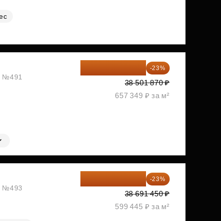
ес
29 646 440 ₽
-23%
ж, №491
38 501 870 ₽
657 349 ₽ за м²
29 792 417 ₽
-23%
ж, №493
38 691 450 ₽
599 445 ₽ за м²