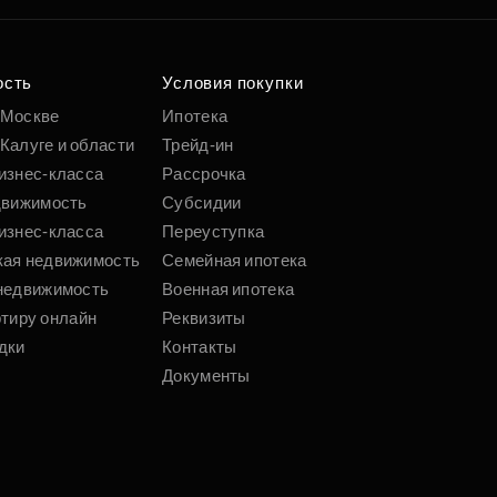
ость
Условия покупки
 Москве
Ипотека
Калуге и области
Трейд-ин
изнес-класса
Рассрочка
движимость
Субсидии
изнес-класса
Переуступка
кая недвижимость
Семейная ипотека
недвижимость
Военная ипотека
ртиру онлайн
Реквизиты
дки
Контакты
Документы