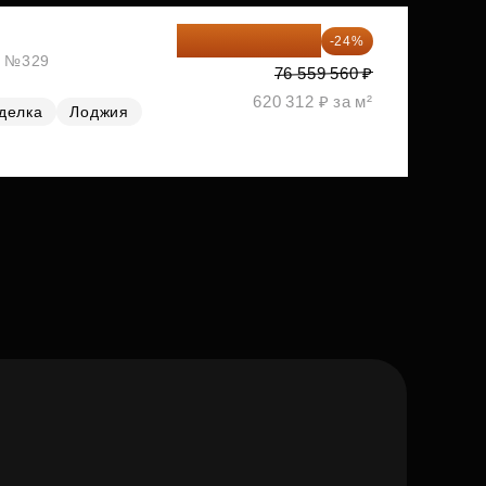
58 185 266 ₽
-24%
ж, №329
76 559 560 ₽
620 312 ₽ за м²
делка
Лоджия