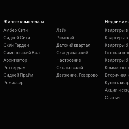
Жилые комплексы
Недвижим
Амбер Сити
Лэйк
Квартиры в
Сидней Сити
Римский
Квартиры в 
Скай Гарден
Датский квартал
Квартиры б
Симоновский Вал
Скандинавский
Готовая не
Архитектор
Настроение
Квартиры б
Роттердам
Сколковский
Коммерчес
Сидней Прайм
Движение. Говорово
Вторичная 
Режиссер
Купить ква
Акции и ски
Статьи