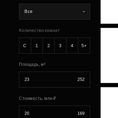
Рефинансирование
Все
Количество комнат
С
1
2
3
4
5+
Площадь, м²
Стоимость, млн ₽