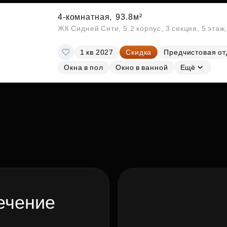
4-комнатная,
93.8м²
ЖК Сидней Сити, 5.2 корпус, 3 секция, 5 эта
1 кв 2027
Скидка
Предчистовая от
Окна в пол
Окно в ванной
Ещё
ечение