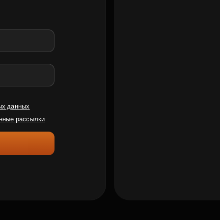
ых данных
нные рассылки