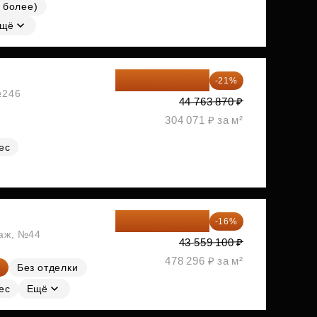
 более)
щё
35 363 457 ₽
-21%
№246
44 763 870 ₽
304 071 ₽ за м²
ес
36 589 644 ₽
-16%
таж, №44
43 559 100 ₽
478 296 ₽ за м²
Без отделки
ес
Ещё