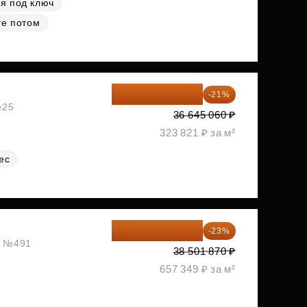
я под ключ
те потом
28 949 597 ₽
-21%
№25
36 645 060 ₽
323 821 ₽ за м²
ес
29 646 440 ₽
-23%
ж, №491
38 501 870 ₽
657 349 ₽ за м²