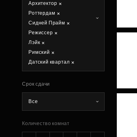
Архитектор
Рефинансирование
Роттердам
Сидней Прайм
Режиссер
Лэйк
Римский
Датский квартал
Срок сдачи
Все
Количество комнат