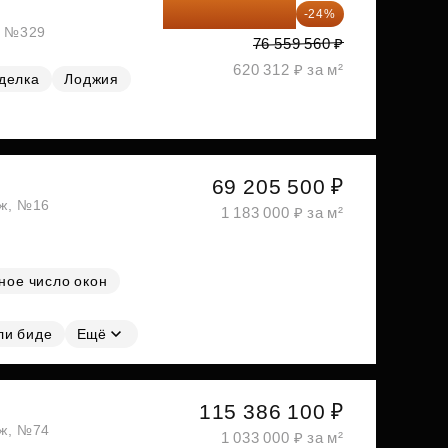
58 185 266 ₽
-24%
ж, №329
76 559 560 ₽
620 312 ₽ за м²
делка
Лоджия
69 205 500 ₽
аж, №16
1 183 000 ₽ за м²
ное число окон
ли биде
Ещё
115 386 100 ₽
аж, №74
1 033 000 ₽ за м²