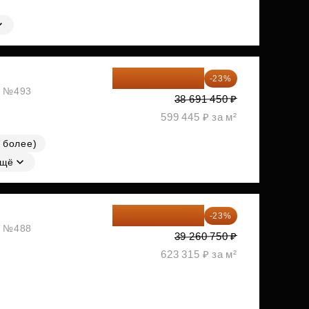
29 792 417 ₽
-23%
ж, №493
38 691 450 ₽
599 445 ₽ за м²
 более)
щё
30 230 778 ₽
-23%
ж, №488
39 260 750 ₽
623 315 ₽ за м²