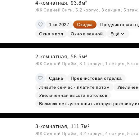
4-комнатная,
93.8м²
ЖК Сидней Сити, 5.2 корпус, 3 секция, 5 эта
1 кв 2027
Скидка
Предчистовая от
Окна в пол
Окно в ванной
Ещё
2-комнатная,
58.5м²
ЖК Сидней Прайм, 3.1 корпус, 1 секция, 5 эт
Сдана
Предчистовая отделка
Живите сейчас - платите потом
Увеличен
Увеличенная высота потолков
Возможность установить вторую раковину и
3-комнатная,
111.7м²
ЖК Сидней Прайм, 3.2 корпус, 4 секция, 5 эт