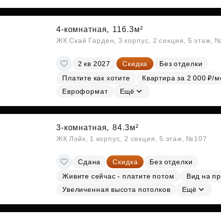
4-комнатная,
116.3м²
ЖК Скай Гарден, 3 корпус, 2 секция, 5 этаж, 
2 кв 2027
Скидка
Без отделки
Платите как хотите
Квартира за 2 000 ₽/м
Евроформат
Ещё
3-комнатная,
84.3м²
ЖК Лэйк, 1 корпус, 2 секция, 5 этаж, №107
Сдана
Скидка
Без отделки
Живите сейчас - платите потом
Вид на п
Увеличенная высота потолков
Ещё