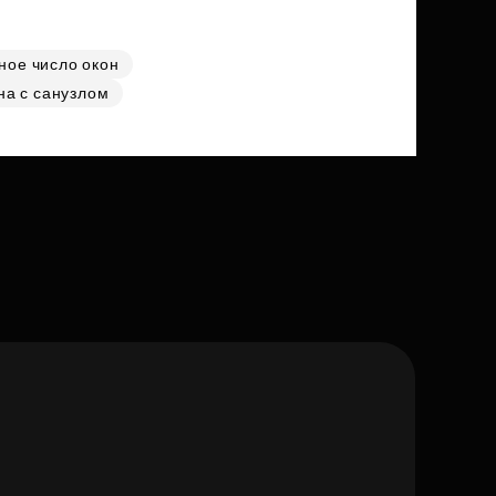
ное число окон
на с санузлом