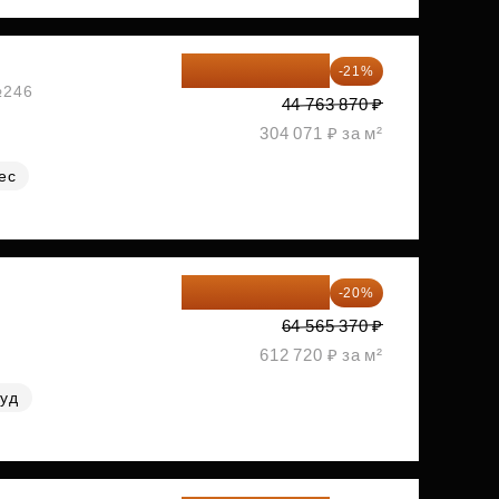
35 363 457 ₽
-21%
№246
44 763 870 ₽
304 071 ₽ за м²
ес
51 652 296 ₽
-20%
64 565 370 ₽
612 720 ₽ за м²
руд