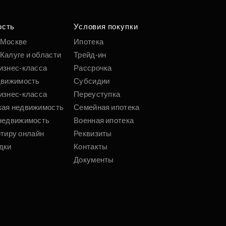
ость
Условия покупки
 Москве
Ипотека
Калуге и области
Трейд-ин
изнес-класса
Рассрочка
движимость
Субсидии
изнес-класса
Переуступка
кая недвижимость
Семейная ипотека
недвижимость
Военная ипотека
ртиру онлайн
Реквизиты
дки
Контакты
Документы