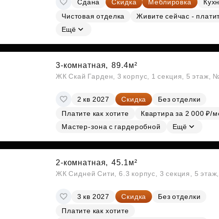
Сдана
Скидка
Меблировка
Кухн
Субсидии
Чистовая отделка
Живите сейчас - плати
Ещё
3-комнатная,
89.4м²
ЖК Скай Гарден, 3 корпус, 1 секция, 5 этаж, 
2 кв 2027
Скидка
Без отделки
Платите как хотите
Квартира за 2 000 ₽/м
Мастер-зона с гардеробной
Ещё
2-комнатная,
45.1м²
ЖК Сидней Сити, 6.3 корпус, 3 секция, 5 эта
3 кв 2027
Скидка
Без отделки
Платите как хотите