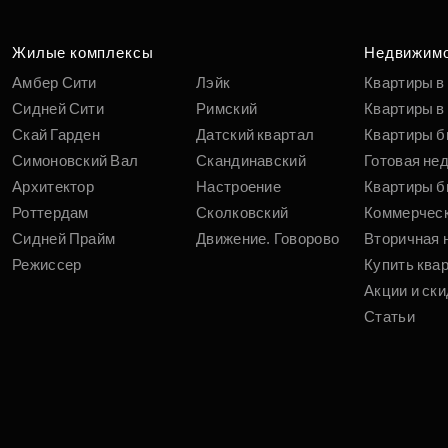
Жилые комплексы
Недвижим
Амбер Сити
Лэйк
Квартиры в
Сидней Сити
Римский
Квартиры в 
Скай Гарден
Датский квартал
Квартиры б
Симоновский Вал
Скандинавский
Готовая не
Архитектор
Настроение
Квартиры б
Роттердам
Сколковский
Коммерчес
Сидней Прайм
Движение. Говорово
Вторичная 
Режиссер
Купить ква
Акции и ски
Статьи