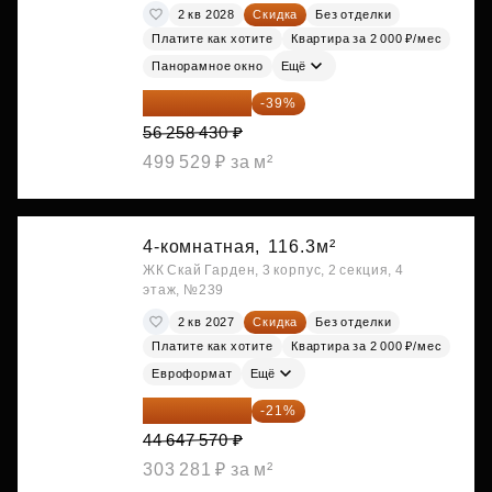
2 кв 2028
Скидка
Без отделки
Платите как хотите
Квартира за 2 000 ₽/мес
Панорамное окно
Ещё
34 317 642 ₽
-39%
56 258 430 ₽
499 529 ₽ за м²
4-комнатная,
116.3м²
ЖК Скай Гарден, 3 корпус, 2 секция, 4
этаж, №239
2 кв 2027
Скидка
Без отделки
Платите как хотите
Квартира за 2 000 ₽/мес
Евроформат
Ещё
35 271 580 ₽
-21%
44 647 570 ₽
303 281 ₽ за м²