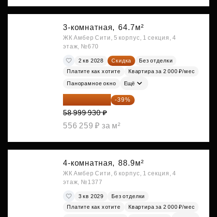
3-комнатная,
64.7м²
ЖК Амбер Сити, 5 корпус, 1 секция, 4
этаж, №670
2 кв 2028
Скидка
Без отделки
Платите как хотите
Квартира за 2 000 ₽/мес
Панорамное окно
Ещё
35 989 957 ₽
-39%
58 999 930 ₽
556 259 ₽ за м²
4-комнатная,
88.9м²
ЖК Амбер Сити, 6 корпус, 1 секция, 4
этаж, №1377
3 кв 2029
Без отделки
Платите как хотите
Квартира за 2 000 ₽/мес