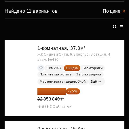
Найдено 11 вариантов
По цене
1-комнатная,
37.3м²
ЖК Сидней Сити, 6.3 корпус, 3 секция, 4
этаж, №480
3 кв 2027
Скидка
Без отделки
Платите как хотите
Тёплая лоджия
Мастер-зона с гардеробной
Ещё
24 640 380 ₽
-25%
32 853 840 ₽
660 600 ₽ за м²
2-комнатная,
45.3м²