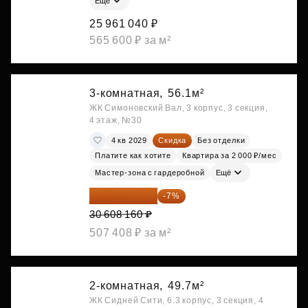
Ещё
25 961 040 ₽
565 600 ₽ за м²
3-комнатная,
56.1м²
ЖК Симоновский Вал, 3 корпус, 3 секция,
4 этаж, №30
4 кв 2029
Скидка
Без отделки
Платите как хотите
Квартира за 2 000 ₽/мес
Мастер-зона с гардеробной
Ещё
28 465 589 ₽
-7%
30 608 160 ₽
507 408 ₽ за м²
2-комнатная,
49.7м²
ЖК Сидней Сити, 6.3 корпус, 3 секция, 4