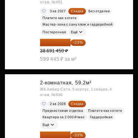
этаж, №481
3 кв 2027
Скидка
Без отделки
Платите как хотите
Мастер-зона с санузлом и гардеробной
Постирочная
Ещё
29 792 417 ₽
-23%
38 691 450 ₽
599 445 ₽ за м²
2-комнатная,
59.2м²
ЖК Амбер Сити, 5 корпус, 1 секция, 4
этаж, №666
2 кв 2028
Скидка
Предчистовая отделка
Платите как хотите
Квартира за 2 000 ₽/мес
Гардеробная
Ещё
31 219 534 ₽
-33%