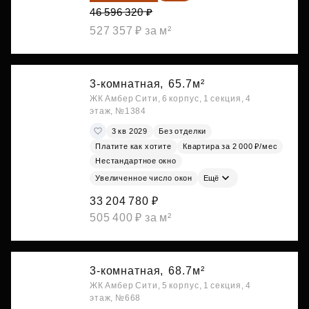
46 596 320 ₽
527 357 ₽ за м²
3-комнатная,
65.7м²
ЖК Амбер Сити, 6 корпус, 1 секция, 4
этаж, №1384
3 кв 2029
Без отделки
Платите как хотите
Квартира за 2 000 ₽/мес
Нестандартное окно
Увеличенное число окон
Ещё
33 204 780 ₽
505 400 ₽ за м²
3-комнатная,
68.7м²
ЖК Амбер Сити, 5 корпус, 1 секция, 4
этаж, №668