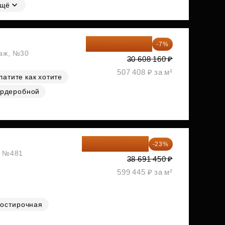
щё
28 465 589 ₽
-7%
таж, №30
30 608 160 ₽
507 408 ₽ за м²
латите как хотите
ардеробной
29 792 417 ₽
-23%
ж, №481
38 691 450 ₽
599 445 ₽ за м²
остирочная