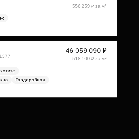
556 259 ₽ за м²
ес
46 059 090 ₽
№1377
518 100 ₽ за м²
 хотите
окно
Гардеробная