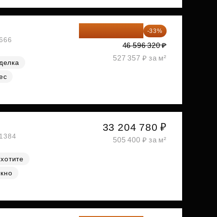
31 219 534 ₽
-33%
№666
46 596 320 ₽
527 357 ₽ за м²
делка
ес
33 204 780 ₽
№1384
505 400 ₽ за м²
 хотите
окно