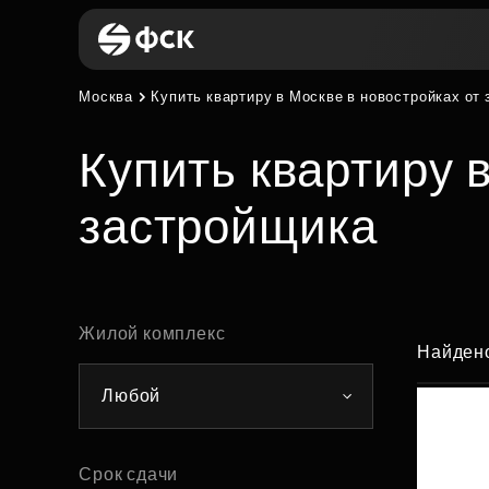
Москва
Купить квартиру в Москве в новостройках от
Страхование ипотеки
О компании
Ипотека
Платите как хотите
Купить квартиру 
Поиск арендатора для
О компании
Ипотечные программы
застройщика
коммерческой недвижимости
Партнерам
Калькулятор ипотеки
Коммерче
Новости
Семейная ипотека
недвижим
Аналитика
IT-ипотека
Противодействие коррупции
Жилой комплекс
Стандартная ипотека
Найдено
Тендеры
Ипотека траншами
Любой
Военная ипотека
По цене
Ипотека на коммерцию
Готовые
Срок сдачи
Ипотека по двум документам
Все новостройки
квартиры