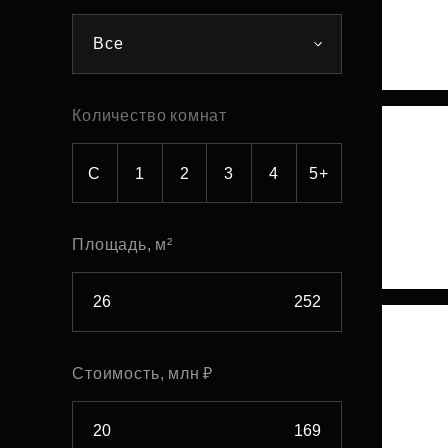
Рефинансирование
Все
Количество комнат
С
1
2
3
4
5+
Площадь, м²
Стоимость, млн ₽