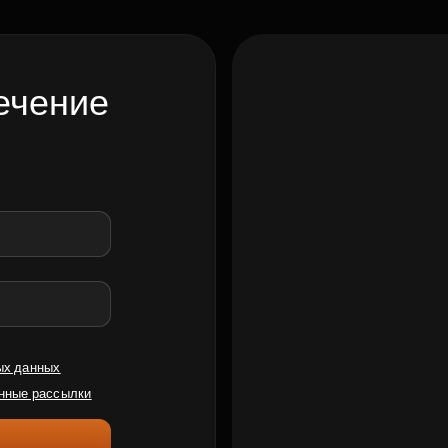
ечение
ых данных
нные рассылки