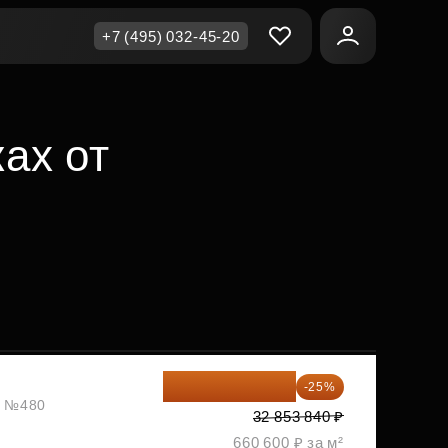
+7 (495) 032-45-20
ичная недвижимость
еринский капитал
ите сейчас — платите
ах от
ка и продажа
ом
упка онлайн
Все акции
А
родная недвижимость
и скидки
рт в окружении природы
Все акции
стиции в коммерцию
возможности для роста
24 640 380 ₽
-25%
ж, №480
32 853 840 ₽
осы и ответы
660 600 ₽ за м²
ы на популярные вопросы