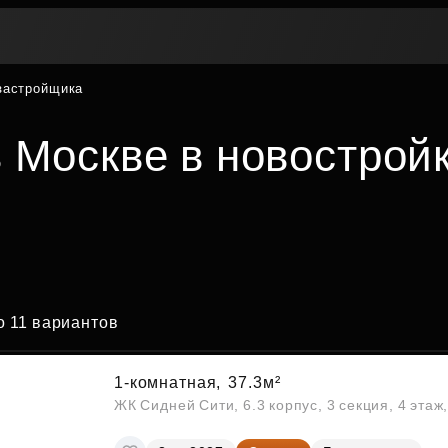
 застройщика
Вторичная недвижимость
Контакты
Втор
Рассрочка
Мат
Купите сейчас — платите
Жив
в Москве в новостройк
Покуп
потом
пот
Трейд-ин
Поддержка
Пок
Платите как хотите
Программы рассрочки
Переуступка
ЦФ
ская
Заго
Купите сейчас — платите потом
ость
Комфо
Живите сейчас — платите потом
Рассрочка для беременных
 11 вариантов
Инве
Рассрочка на паркинг
Ваши 
Рассрочка на кладовые
По площади
По этажу
1-комнатная,
37.3м²
ЖК Сидней Сити, 6.3 корпус, 3 секция, 4 эта
Трейд-ин
Вопр
Акции и скидки
Ответ