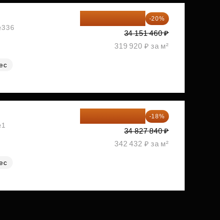
27 321 168 ₽
-20%
№336
34 151 460 ₽
319 920 ₽ за м²
ес
28 558 829 ₽
-18%
№1
34 827 840 ₽
342 432 ₽ за м²
ес