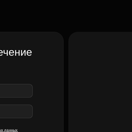
ечение
ых данных