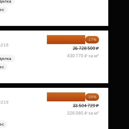
делка
ес
22 184 655 ₽
-17%
№218
26 728 500 ₽
430 770 ₽ за м²
делка
ес
26 803 776 ₽
-20%
№219
33 504 720 ₽
326 080 ₽ за м²
ес