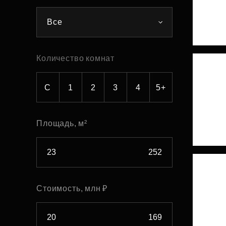
Рефинансирование
Все
Количество комнат
С
1
2
3
4
5+
Площадь, м²
Стоимость, млн ₽