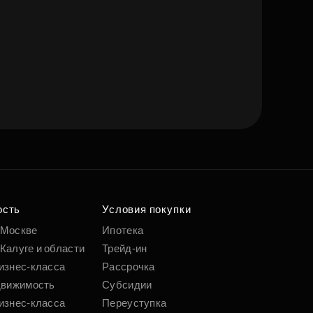
ость
Условия покупки
 Москве
Ипотека
Калуге и области
Трейд-ин
изнес-класса
Рассрочка
движимость
Субсидии
изнес-класса
Переуступка