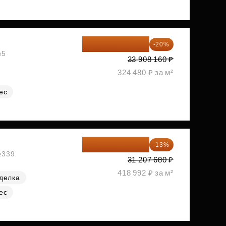
27 126 528 ₽
-20%
№5
33 908 160 ₽
324 480 ₽ за м²
ес
27 150 682 ₽
-13%
№339
31 207 680 ₽
418 992 ₽ за м²
делка
ес