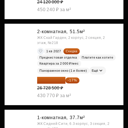
24 120 000 ₽
450 240 ₽ за м²
2-комнатная,
51.5м²
ЖК Скай Гарден, 2 корпус, 2 секция, 2
этаж, №218
1 кв 2027
Скидка
Предчистовая отделка
Платите как хотите
Квартира за 2 000 ₽/мес
Панорамное окно (1 и более)
Ещё
22 184 655 ₽
-17%
26 728 500 ₽
430 770 ₽ за м²
1-комнатная,
37.7м²
ЖК Сидней Сити, 6.3 корпус, 3 секция, 2