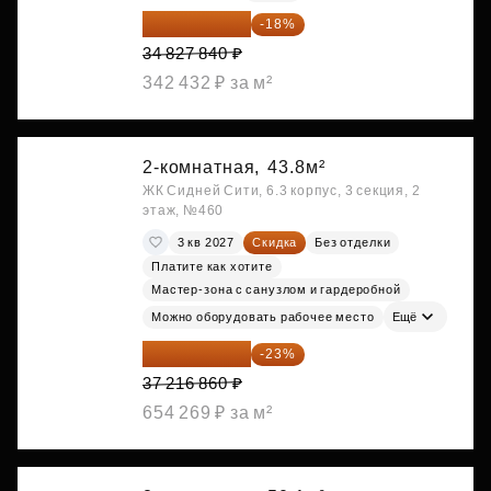
28 558 829 ₽
-18%
34 827 840 ₽
342 432 ₽ за м²
2-комнатная,
43.8м²
ЖК Сидней Сити, 6.3 корпус, 3 секция, 2
этаж, №460
3 кв 2027
Скидка
Без отделки
Платите как хотите
Мастер-зона с санузлом и гардеробной
Можно оборудовать рабочее место
Ещё
28 656 982 ₽
-23%
37 216 860 ₽
654 269 ₽ за м²