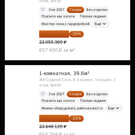
этаж, №456
3 кв 2027
Скидка
Без отделки
Платите как хотите
Тёплая лоджия
Мастер-зона с гардеробной
Ещё
24 791 520 ₽
-25%
33 055 360 ₽
657 600 ₽ за м²
1-комнатная,
39.6м²
ЖК Сидней Сити, 6.3 корпус, 3 секция, 2
этаж, №458
3 кв 2027
Скидка
Без отделки
Платите как хотите
Тёплая лоджия
Можно оборудовать рабочее место
Ещё
25 909 052 ₽
-23%
33 648 120 ₽
654 269 ₽ за м²