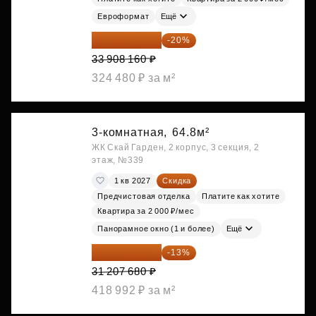
Евроформат
Ещё
27 126 528 ₽
-20%
33 908 160 ₽
324 480 ₽ за м²
3-комнатная,
64.8м²
ЖК Скай Гарден, 2 корпус, 3 секция, 2
этаж, №339
1 кв 2027
Скидка
Предчистовая отделка
Платите как хотите
Квартира за 2 000 ₽/мес
Панорамное окно (1 и более)
Ещё
27 150 682 ₽
-13%
31 207 680 ₽
418 992 ₽ за м²