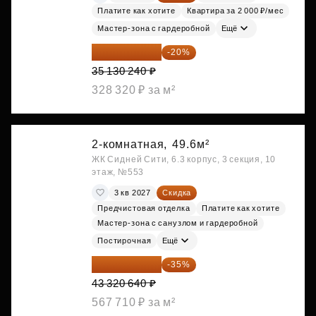
Платите как хотите
Квартира за 2 000 ₽/мес
Мастер-зона с гардеробной
Ещё
28 104 192 ₽
-20%
35 130 240 ₽
328 320 ₽ за м²
2-комнатная,
49.6м²
ЖК Сидней Сити, 6.3 корпус, 3 секция, 10
этаж, №553
3 кв 2027
Скидка
Предчистовая отделка
Платите как хотите
Мастер-зона с санузлом и гардеробной
Постирочная
Ещё
28 158 416 ₽
-35%
43 320 640 ₽
567 710 ₽ за м²