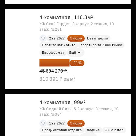
4-комнатная,
116.3м²
ЖК Скай Гарден, 3 корпус, 2 секция, 10
этаж, №281
2 кв 2027
Скидка
Без отделки
Платите как хотите
Квартира за 2 000 ₽/мес
Евроформат
Ещё
36 098 473 ₽
-21%
45 694 270 ₽
310 391 ₽ за м²
4-комнатная,
99м²
ЖК Сидней Сити, 5.2 корпус, 3 секция, 10
этаж, №384
1 кв 2027
Скидка
Предчистовая отделка
Лоджия
Окна в пол