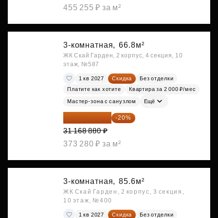
455 255 ₽ за м²
3-комнатная,
66.8м²
ЖК Скай Гарден, 2 корпус, 4 секция, 10
этаж, №587
1 кв 2027
Скидка
Без отделки
Платите как хотите
Квартира за 2 000 ₽/мес
Мастер-зона с санузлом
Ещё
24 935 104 ₽
-20%
31 168 880 ₽
373 280 ₽ за м²
3-комнатная,
85.6м²
ЖК Скай Гарден, 2 корпус, 3 секция,
10 этаж, №400
1 кв 2027
Скидка
Без отделки