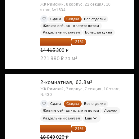
ЖК Римский, 8 корпус, 22 секция, 10
этаж, №1634
Сдана
Скидка
Без отделки
Живите сейчас - платите потом
Раздельный санузел
Большая кухня
11 388 087 ₽
-21%
14 415 300 ₽
221 990 ₽ за м²
2-комнатная,
63.8м²
ЖК Римский, 7 корпус, 7 секция, 10 этаж,
№430
Сдана
Скидка
Без отделки
Живите сейчас - платите потом
Лоджия
Раздельный санузел
Ещё
14 258 726 ₽
-21%
18 049 020 ₽