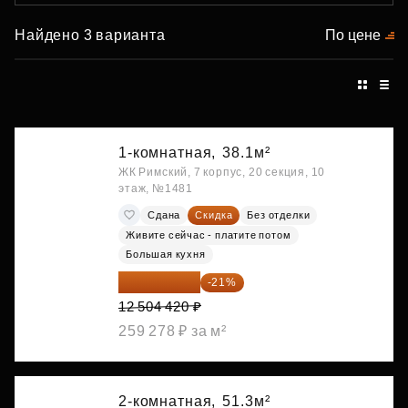
Найдено 3 варианта
По цене
1-комнатная,
38.1м²
ЖК Римский, 7 корпус, 20 секция, 10
этаж, №1481
Сдана
Скидка
Без отделки
Живите сейчас - платите потом
Большая кухня
9 878 492 ₽
-21%
12 504 420 ₽
259 278 ₽ за м²
2-комнатная,
51.3м²