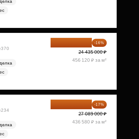
делка
ес
20 525 400 ₽
-16%
№370
24 435 000 ₽
456 120 ₽ за м²
делка
ес
22 483 870 ₽
-17%
№234
27 089 000 ₽
436 580 ₽ за м²
делка
ес