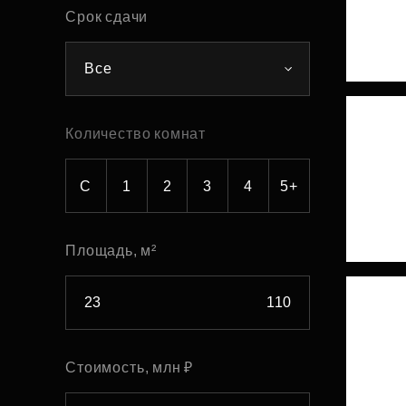
Срок сдачи
Рефинансирование
Все
Количество комнат
С
1
2
3
4
5+
Площадь, м²
Стоимость, млн ₽