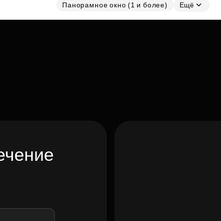
Панорамное окно (1 и более)
Ещё
ечение