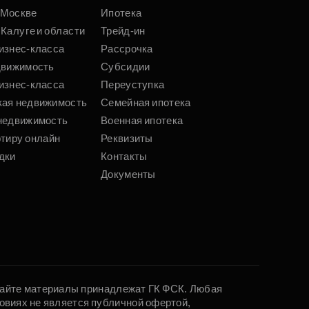
 Москве
Ипотека
 Калуге и области
Трейд-ин
изнес-класса
Рассрочка
движимость
Субсидии
изнес-класса
Переуступка
кая недвижимость
Семейная ипотека
недвижимость
Военная ипотека
ртиру онлайн
Реквизиты
дки
Контакты
Документы
 сайте материалы принадлежат ГК ФСК. Любая
овиях не является публичной офертой,