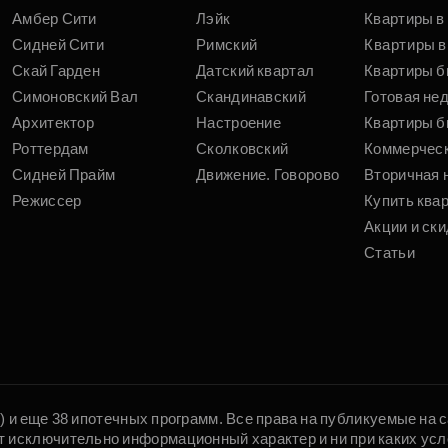
Амбер Сити
Лэйк
Квартиры в
Сидней Сити
Римский
Квартиры в
Скай Гарден
Датский квартал
Квартиры б
Симоновский Вал
Скандинавский
Готовая не
Архитектор
Настроение
Квартиры б
Роттердам
Сколковский
Коммерчес
Сидней Прайм
Движение. Говорово
Вторичная 
Режиссер
Купить ква
Акции и ски
Статьи
5) и еще 38 ипотечных программ. Все права на публикуемые на
т исключительно информационный характер и ни при каких усл