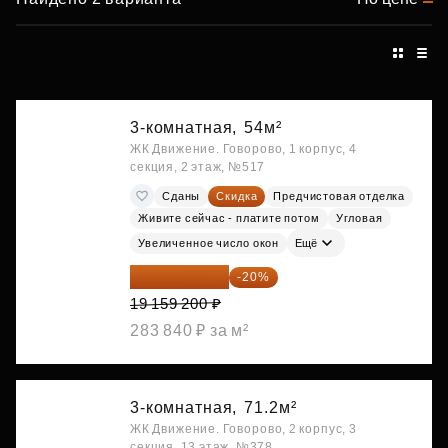
3-комнатная,
54м²
ЖК Движение. Говорово, 1 корпус, 4
секция, 2 этаж, №517
Сданы
Скидка
Предчистовая отделка
Живите сейчас - платите потом
Угловая
Увеличенное число окон
Ещё
15 327 360 ₽
-20%
19 159 200 ₽
283 840 ₽ за м²
3-комнатная,
71.2м²
ЖК Движение. Говорово, 2 корпус, 3
секция, 13 этаж, №378