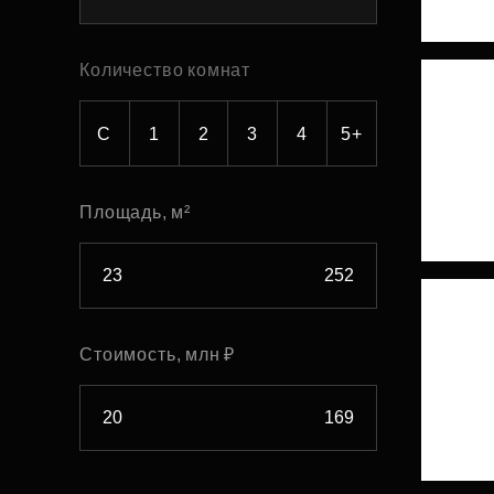
Рефинансирование
Количество комнат
С
1
2
3
4
5+
Площадь, м²
Стоимость, млн ₽