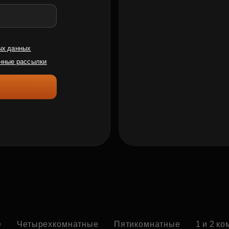
ых данных
нные рассылки
е
Четырехкомнатные
Пятикомнатные
1 и 2 к