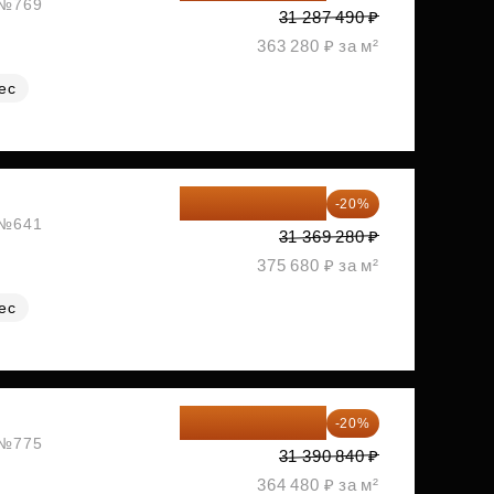
, №769
31 287 490 ₽
363 280 ₽ за м²
ес
25 095 424 ₽
-20%
, №641
31 369 280 ₽
375 680 ₽ за м²
ес
25 112 672 ₽
-20%
, №775
31 390 840 ₽
364 480 ₽ за м²