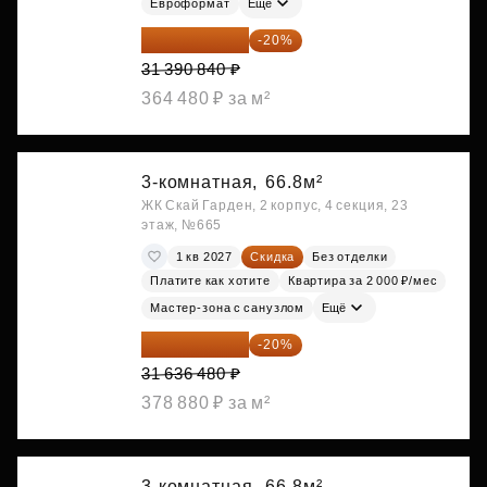
Евроформат
Ещё
25 112 672 ₽
-20%
31 390 840 ₽
364 480 ₽ за м²
3-комнатная,
66.8м²
ЖК Скай Гарден, 2 корпус, 4 секция, 23
этаж, №665
1 кв 2027
Скидка
Без отделки
Платите как хотите
Квартира за 2 000 ₽/мес
Мастер-зона с санузлом
Ещё
25 309 184 ₽
-20%
31 636 480 ₽
378 880 ₽ за м²
3-комнатная,
66.8м²