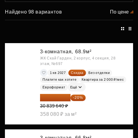
Найдено 98 вариантов
По цене
3-комнатная,
68.9м²
ЖК Скай Гарден, 2 корпус, 4 секция, 28
этаж, №697
1 кв 2027
Скидка
Без отделки
Платите как хотите
Квартира за 2 000 ₽/мес
Евроформат
Ещё
24 671 712 ₽
-20%
30 839 640 ₽
358 080 ₽ за м²
3-комнатная,
66.8м²