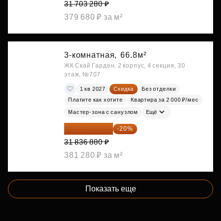
31 703 280 ₽
379 680 ₽ за м²
3-комнатная,
66.8м²
ЖК Скай Гарден, 2 корпус, 4 секция, 30
этаж, №707
1 кв 2027
Скидка
Без отделки
Платите как хотите
Квартира за 2 000 ₽/мес
Мастер-зона с санузлом
Ещё
25 469 504 ₽
-20%
31 836 880 ₽
381 280 ₽ за м²
Показать еще