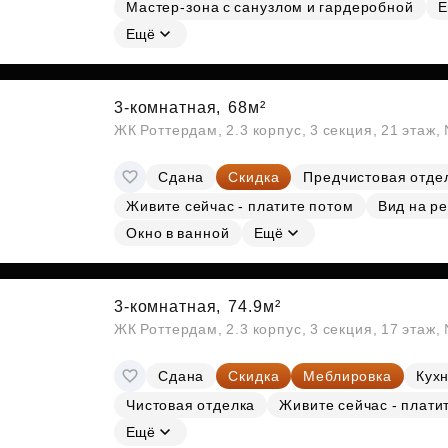
Мастер-зона с санузлом и гардеробной
Е
Субсидии
Ещё
3-комнатная,
68м²
ЖК Роттердам, 2.3 корпус, 3 секция, 21 этаж
Сдана
Скидка
Предчистовая отде
Живите сейчас - платите потом
Вид на ре
Окно в ванной
Ещё
3-комнатная,
74.9м²
ЖК Роттердам, 2.3 корпус, 3 секция, 17 этаж
Сдана
Скидка
Меблировка
Кухн
Чистовая отделка
Живите сейчас - плати
Ещё