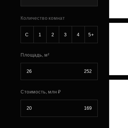
Рефинансирование
Количество комнат
С
1
2
3
4
5+
Площадь, м²
Стоимость, млн ₽