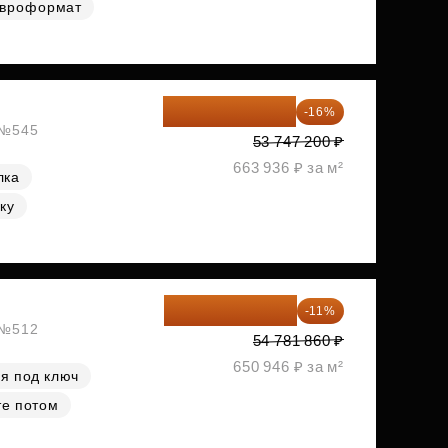
вроформат
45 147 648 ₽
-16%
, №545
53 747 200 ₽
663 936 ₽ за м²
лка
ку
48 755 855 ₽
-11%
, №512
54 781 860 ₽
650 946 ₽ за м²
я под ключ
те потом