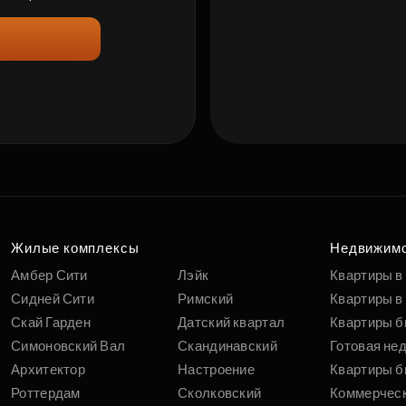
Жилые комплексы
Недвижим
Амбер Сити
Лэйк
Квартиры в
Сидней Сити
Римский
Квартиры в 
Скай Гарден
Датский квартал
Квартиры б
Симоновский Вал
Скандинавский
Готовая не
Архитектор
Настроение
Квартиры б
Роттердам
Сколковский
Коммерчес