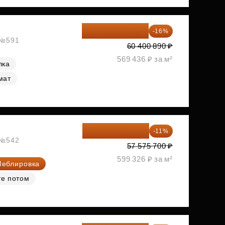
50 736 748 ₽
-16%
, №591
60 400 890 ₽
569 436 ₽ за м²
лка
мат
51 242 373 ₽
-11%
, №542
57 575 700 ₽
599 326 ₽ за м²
еблировка
те потом