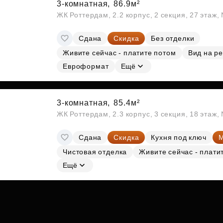
3-комнатная,
86.9м²
ЖК Роттердам, 2.2 корпус, 2 секция, 27 этаж
Сдана
Скидка
Без отделки
Живите сейчас - платите потом
Вид на ре
Евроформат
Ещё
3-комнатная,
85.4м²
ЖК Роттердам, 2.3 корпус, 3 секция, 18 этаж
Сдана
Скидка
Кухня под ключ
М
Чистовая отделка
Живите сейчас - плати
Ещё