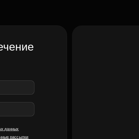
ечение
ых данных
нные рассылки