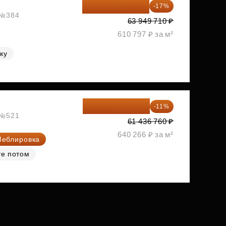
53 078 259 ₽
-17%
, №384
63 949 710 ₽
610 797 ₽ за м²
ку
54 678 716 ₽
-11%
, №521
61 436 760 ₽
640 266 ₽ за м²
еблировка
те потом