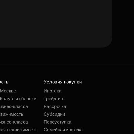
ость
Условия покупки
 Москве
Ипотека
Калуге и области
Трейд-ин
изнес-класса
Рассрочка
движимость
Субсидии
изнес-класса
Переуступка
кая недвижимость
Семейная ипотека