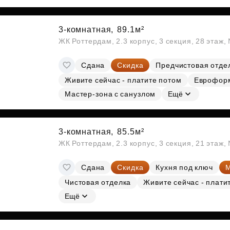
3-комнатная,
89.1м²
ЖК Роттердам, 2.3 корпус, 3 секция, 28 этаж
Сдана
Скидка
Предчистовая отде
Живите сейчас - платите потом
Еврофор
Мастер-зона с санузлом
Ещё
3-комнатная,
85.5м²
ЖК Роттердам, 2.3 корпус, 3 секция, 21 этаж
Сдана
Скидка
Кухня под ключ
М
Чистовая отделка
Живите сейчас - плати
Ещё