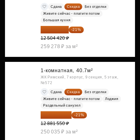
Сдана
Скидка
Без отделки
Живите сейчас - платите потом
Большая кухня
9 878 492 ₽
-21%
12 504 420 ₽
259 278 ₽ за м²
1-комнатная,
40.7м²
ЖК Римский, 7 корпус, 9 секция, 5 этаж,
№572
Сдана
Скидка
Без отделки
Живите сейчас - платите потом
Лоджия
Раздельный санузел
10 176 425 ₽
-21%
12 881 550 ₽
250 035 ₽ за м²