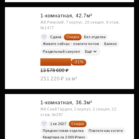
1-комнатная,
42.7м²
ЖК Римский, 7 корпус, 20 секция, 9 этаж,
№1477
Сдана
Скидка
Без отделки
Живите сейчас - платите потом
Балкон
Раздельный санузел
Ещё
10 727 094 ₽
-21%
13 578 600 ₽
251 220 ₽ за м²
1-комнатная,
36.3м²
ЖК Скай Гарден, 2 корпус, 2 секция, 22
этаж, №297
1 кв 2027
Скидка
Предчистовая отделка
Платите как хотите
Квартира за 2 000 ₽/мес