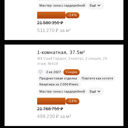
Мастер-зона с гардеробной
Ещё
18 559 101 ₽
-14%
21 580 350 ₽
511 270 ₽ за м²
1-комнатная,
37.5м²
ЖК Скай Гарден, 3 корпус, 2 секция, 29
этаж, №419
2 кв 2027
Скидка
Предчистовая отделка
Платите как хотите
Квартира за 2 000 ₽/мес
Мастер-зона с гардеробной
Ещё
18 721 125 ₽
-14%
21 768 750 ₽
499 230 ₽ за м²