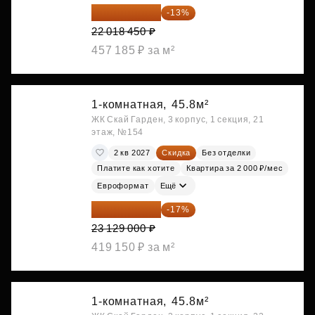
19 156 052 ₽
-13%
22 018 450 ₽
457 185 ₽ за м²
1-комнатная,
45.8м²
ЖК Скай Гарден, 3 корпус, 1 секция, 21
этаж, №154
2 кв 2027
Скидка
Без отделки
Платите как хотите
Квартира за 2 000 ₽/мес
Евроформат
Ещё
19 197 070 ₽
-17%
23 129 000 ₽
419 150 ₽ за м²
1-комнатная,
45.8м²