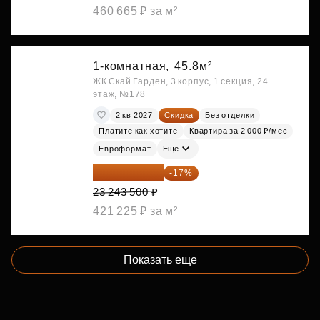
460 665 ₽ за м²
1-комнатная,
45.8м²
ЖК Скай Гарден, 3 корпус, 1 секция, 24
этаж, №178
2 кв 2027
Скидка
Без отделки
Платите как хотите
Квартира за 2 000 ₽/мес
Евроформат
Ещё
19 292 105 ₽
-17%
23 243 500 ₽
421 225 ₽ за м²
Показать еще