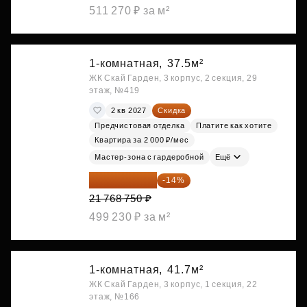
511 270 ₽ за м²
1-комнатная,
37.5м²
ЖК Скай Гарден, 3 корпус, 2 секция, 29
этаж, №419
2 кв 2027
Скидка
Предчистовая отделка
Платите как хотите
Квартира за 2 000 ₽/мес
Мастер-зона с гардеробной
Ещё
18 721 125 ₽
-14%
21 768 750 ₽
499 230 ₽ за м²
1-комнатная,
41.7м²
ЖК Скай Гарден, 3 корпус, 1 секция, 22
этаж, №166