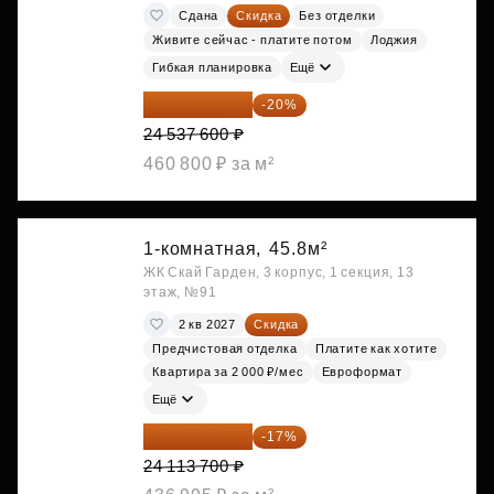
Сдана
Скидка
Без отделки
Живите сейчас - платите потом
Лоджия
Гибкая планировка
Ещё
19 630 080 ₽
-20%
24 537 600 ₽
460 800 ₽ за м²
1-комнатная,
45.8м²
ЖК Скай Гарден, 3 корпус, 1 секция, 13
этаж, №91
2 кв 2027
Скидка
Предчистовая отделка
Платите как хотите
Квартира за 2 000 ₽/мес
Евроформат
Ещё
20 014 371 ₽
-17%
24 113 700 ₽