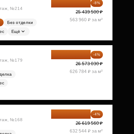
23 404 340 ₽
-8%
этаж, №214
25 439 500 ₽
563 960 ₽ за м²
Без отделки
ес
Ещё
25 510 109 ₽
-4%
этаж, №179
26 573 030 ₽
626 784 ₽ за м²
делка
ес
25 554 778 ₽
-4%
этаж, №168
26 619 560 ₽
632 544 ₽ за м²
делка