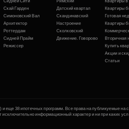
Сидней Сити
Римский
Квартиры в 
Скай Гарден
Датский квартал
Квартиры б
Симоновский Вал
Скандинавский
Готовая не
Архитектор
Настроение
Квартиры б
Роттердам
Сколковский
Коммерчес
Сидней Прайм
Движение. Говорово
Вторичная 
Режиссер
Купить ква
Акции и ски
Статьи
5) и еще 38 ипотечных программ. Все права на публикуемые на
т исключительно информационный характер и ни при каких усл