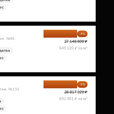
ес
26 062 848 ₽
-4%
таж, №96
27 148 800 ₽
645 120 ₽ за м²
делка
ес
27 952 800 ₽
-3%
этаж, №132
28 817 320 ₽
691 901 ₽ за м²
а
ес