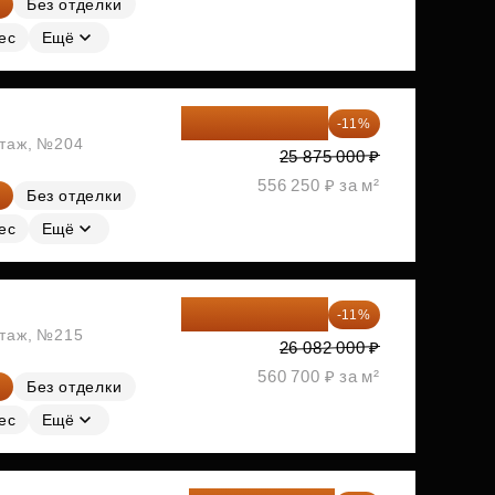
Без отделки
ес
Ещё
23 028 750 ₽
-11%
этаж, №204
25 875 000 ₽
556 250 ₽ за м²
Без отделки
ес
Ещё
23 212 980 ₽
-11%
этаж, №215
26 082 000 ₽
560 700 ₽ за м²
Без отделки
ес
Ещё