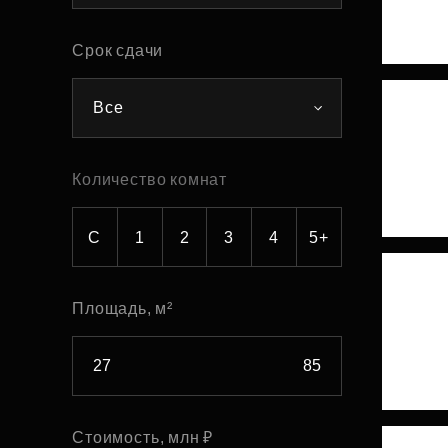
Рефинансирование
Срок сдачи
Все
Количество комнат
С
1
2
3
4
5+
Площадь, м²
Стоимость, млн ₽