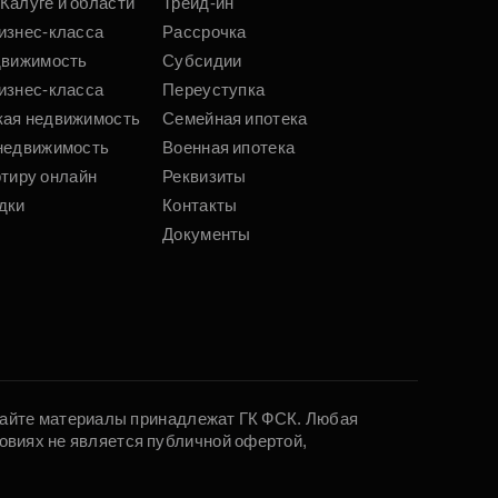
Калуге и области
Трейд-ин
изнес-класса
Рассрочка
движимость
Субсидии
изнес-класса
Переуступка
кая недвижимость
Семейная ипотека
недвижимость
Военная ипотека
ртиру онлайн
Реквизиты
дки
Контакты
Документы
 сайте материалы принадлежат ГК ФСК. Любая
овиях не является публичной офертой,