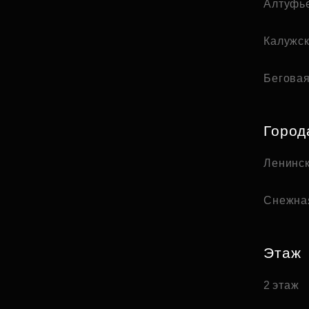
Алтуфь
Калужс
Бегова
Город
Ленинск
Снежна
Этаж
2 этаж