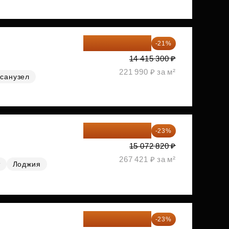
11 388 087 ₽
-21%
14 415 300 ₽
221 990 ₽ за м²
санузел
11 606 071 ₽
-23%
15 072 820 ₽
267 421 ₽ за м²
т
Лоджия
11 689 616 ₽
-23%