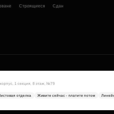
оване
Строящиеся
Сдан
корпус, 1 секция, 8 этаж, №79
Чистовая отделка
Живите сейчас - платите потом
Линей