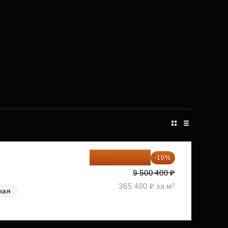
8 550 360 ₽
-10%
9 500 400 ₽
365 400 ₽ за м²
ная