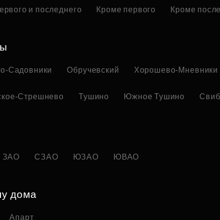
ервого и последнего
Кроме первого
Кроме посл
ны
но-Садовники
Обручевский
Хорошево-Мневники
ское-Стрешнево
Тушино
Южное Тушино
Свиб
ЗАО
СЗАО
ЮЗАО
ЮВАО
пу дома
Апарт