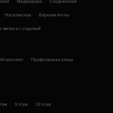
ская
Медведково
Сходненская
Нагатинская
Верхние котлы
с метро и с отделкой
ий проспект
Профсоюзная улица
этаж
9 этаж
10 этаж