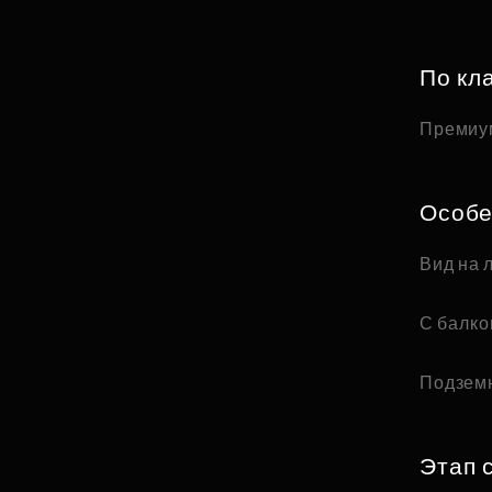
По кл
Премиу
Особе
Вид на 
С балк
Подзем
Этап 