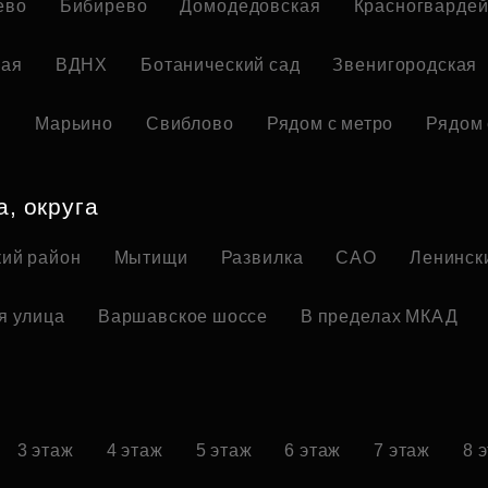
ево
Бибирево
Домодедовская
Красногвардей
кая
ВДНХ
Ботанический сад
Звенигородская
я
Марьино
Свиблово
Рядом с метро
Рядом 
а, округа
ий район
Мытищи
Развилка
САО
Ленинск
я улица
Варшавское шоссе
В пределах МКАД
3 этаж
4 этаж
5 этаж
6 этаж
7 этаж
8 