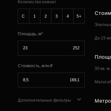
Количество комнат
Рефинансирование
Стоим
С
1
2
3
4
5+
Элитны
Площадь, м²
До 15 мл
Площ
Стоимость, млн ₽
30 кв. м
Малога
Метр
Дополнительные фильтры