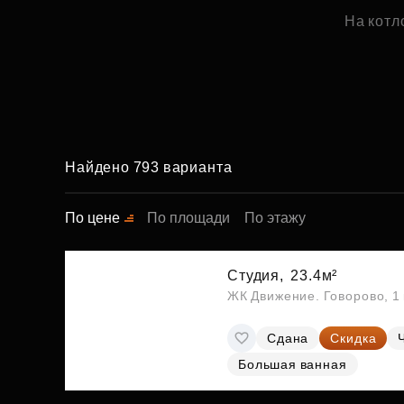
На котл
Найдено 793 варианта
По цене
По площади
По этажу
Студия,
23.4м²
ЖК Движение. Говорово, 1 
Сдана
Скидка
Большая ванная