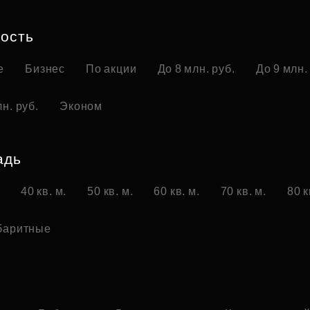
Субсидии
ость
е
Бизнес
По акции
До 8 млн. руб.
До 9 млн.
н. руб.
Эконом
адь
.
40 кв. м.
50 кв. м.
60 кв. м.
70 кв. м.
80 к
баритные
о