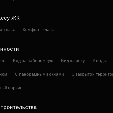
ассу ЖК
м-класс
Комфорт-класс
нности
лес
Вид на набережную
Вид на реку
У воды
оном
С панорамными окнами
С закрытой террито
ный паркинг
строительства