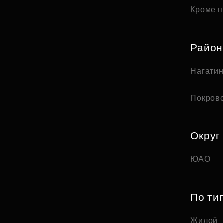
Кроме п
Райо
Нагати
Покров
Округ
ЮАО
По ти
Жилой