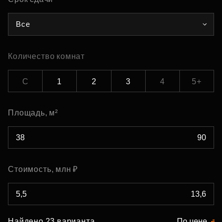
Все
Количество комнат
С
1
2
3
4
5+
Площадь, м²
Стоимость, млн ₽
Найдено 23 варианта
По цене