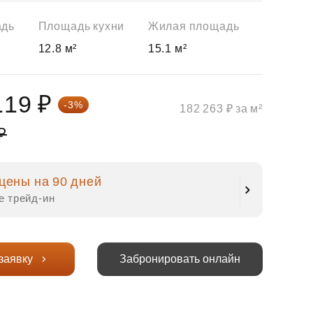
адь
Площадь кухни
Жилая площадь
12.8 м²
15.1 м²
119 ₽
-3%
182 263 ₽ за м²
₽
цены на 90 дней
е трейд‑ин
заявку
Забронировать онлайн