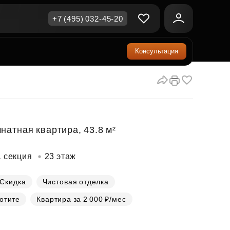
+7 (495) 032-45-20
Консультация
ичная недвижимость
еринский капитал
ите сейчас — платите
ка и продажа
ом
упка онлайн
Все акции
А
родная недвижимость
и скидки
натная квартира, 43.8 м²
рт в окружении природы
Все акции
1 секция
23 этаж
стиции в коммерцию
возможности для роста
Скидка
Чистовая отделка
хотите
Квартира за 2 000 ₽/мес
осы и ответы
ы на популярные вопросы