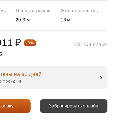
адь
Площадь кухни
Жилая площадь
20.3 м²
16 м²
011 ₽
-3%
155 103 ₽ за м²
₽
цены на 90 дней
е трейд‑ин
заявку
Забронировать онлайн