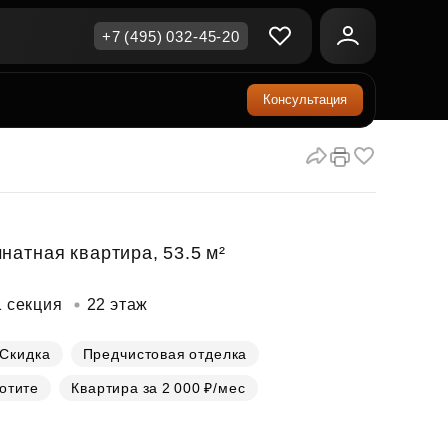
+7 (495) 032-45-20
Консультация
ичная недвижимость
еринский капитал
ите сейчас — платите
ка и продажа
ом
упка онлайн
Все акции
А
родная недвижимость
и скидки
натная квартира, 53.5 м²
рт в окружении природы
Все акции
1 секция
22 этаж
стиции в коммерцию
возможности для роста
Скидка
Предчистовая отделка
хотите
Квартира за 2 000 ₽/мес
осы и ответы
ы на популярные вопросы