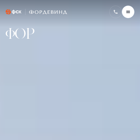
Фордевинд