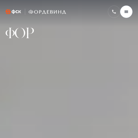
Фордевинд
ФOР