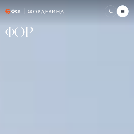
Фордевинд
ФOР