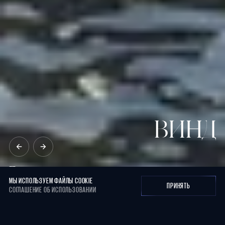
ВИНД
Представляем
вам
архитектурное
открытие
города
на
берегу
Оки
МЫ ИСПОЛЬЗУЕМ ФАЙЛЫ COOKIE
ПРИНЯТЬ
СОГЛАШЕНИЕ ОБ ИСПОЛЬЗОВАНИИ