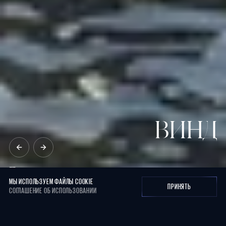
ВИНД
Представляем
вам
архитектурное
открытие
города
на
берегу
Оки
МЫ ИСПОЛЬЗУЕМ ФАЙЛЫ COOKIE
ПРИНЯТЬ
СОГЛАШЕНИЕ ОБ ИСПОЛЬЗОВАНИИ