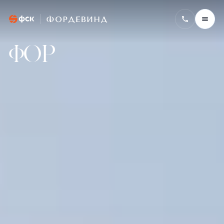
Фордевинд
ФOР