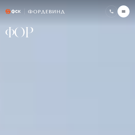
Фордевинд