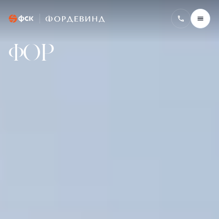
Фордевинд