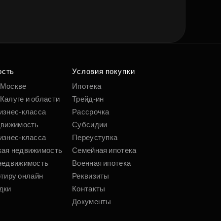
ость
Условия покупки
 Москве
Ипотека
Калуге и области
Трейд-ин
изнес-класса
Рассрочка
движимость
Субсидии
изнес-класса
Переуступка
кая недвижимость
Семейная ипотека
недвижимость
Военная ипотека
ртиру онлайн
Реквизиты
дки
Контакты
Документы