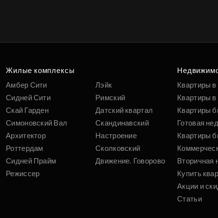
Жилые комплексы
Недвижим
Амбер Сити
Лэйк
Квартиры в
Сидней Сити
Римский
Квартиры в 
Скай Гарден
Датский квартал
Квартиры б
Симоновский Вал
Скандинавский
Готовая не
Архитектор
Настроение
Квартиры б
Роттердам
Сколковский
Коммерчес
Сидней Прайм
Движение. Говорово
Вторичная 
Режиссер
Купить ква
Акции и ски
Статьи