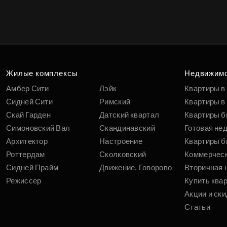
Жилые комплексы
Недвижим
Амбер Сити
Лэйк
Квартиры в
Сидней Сити
Римский
Квартиры в 
Скай Гарден
Датский квартал
Квартиры б
Симоновский Вал
Скандинавский
Готовая не
Архитектор
Настроение
Квартиры б
Роттердам
Сколковский
Коммерчес
Сидней Прайм
Движение. Говорово
Вторичная 
Режиссер
Купить ква
Акции и ски
Статьи