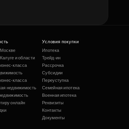
ость
Условия покупки
 Москве
Ипотека
Калуге и области
Трейд-ин
изнес-класса
Рассрочка
движимость
Субсидии
изнес-класса
Переуступка
кая недвижимость
Семейная ипотека
недвижимость
Военная ипотека
ртиру онлайн
Реквизиты
дки
Контакты
Документы