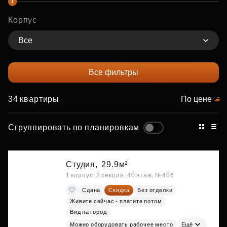
Корпус
Все
Все фильтры
34 квартиры
По цене
Сгруппировать по планировкам
Студия,
29.9м²
1 корпус, 2 секция, 40 этаж, №406
Сдана
Скидка
Без отделки
Живите сейчас - платите потом
Вид на город
Можно оборудовать рабочее место
Ещё