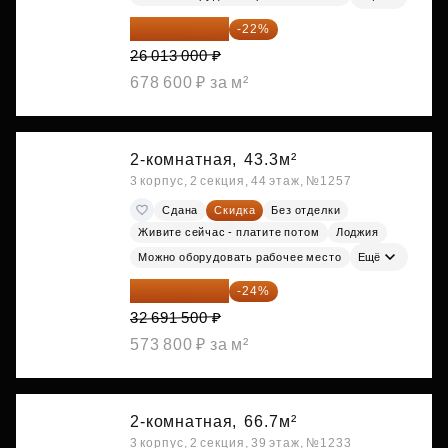
20 290 140 ₽
-22%
26 013 000 ₽
678 600 ₽ за м²
2-комнатная,
43.3м²
3 корпус, 2 секция, 44 этаж, №1257
Сдана
Скидка
Без отделки
Живите сейчас - платите потом
Лоджия
Можно оборудовать рабочее место
Ещё
24 845 540 ₽
-24%
32 691 500 ₽
573 800 ₽ за м²
2-комнатная,
66.7м²
3 корпус, 2 секция, 39 этаж, №1233