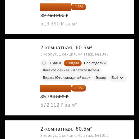
34 591 374 ₽
-13%
39 760 200 ₽
519 390 ₽ за м²
2-комнатная,
60.5м²
3 корпус, 1 секция, 44 этаж, №1047
Сдана
Скидка
Без отделки
Живите сейчас - платите потом
Вид на Юго-западный парк
Эркер
Ещё
34 612 776 ₽
-13%
39 784 800 ₽
572 112 ₽ за м²
2-комнатная,
60.5м²
3 корпус, 1 секция, 45 этаж, №1051