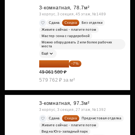
3-комнатная,
78.7м²
3 корпус, 3 секция, 45 этаж, №1489
Сдана
Скидка
Без отделки
Живите сейчас - платите потом
Мастер-зона с гардеробной
Можно оборудовать 2 или более рабочих
места
Ещё
45 627 269 ₽
-7%
49 061 580 ₽
579 762 ₽ за м²
3-комнатная,
97.3м²
3 корпус, 3 секция, 27 этаж, №1392
Сдана
Скидка
Предчистовая отделка
Живите сейчас - платите потом
Вид на Юго-западный парк