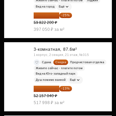
Живите сейчас - платите потом
Лоджия
Вид на город
Ещё
44 866 650 ₽
-25%
59 822 200 ₽
397 050 ₽ за м²
3-комнатная,
87.6м²
1 корпус, 2 секция, 21 этаж, №315
Сдана
Скидка
Предчистовая отделка
Живите сейчас - платите потом
Вид на Юго-западный парк
Душ помимо ванной
Ещё
45 376 625 ₽
-13%
52 157 040 ₽
517 998 ₽ за м²