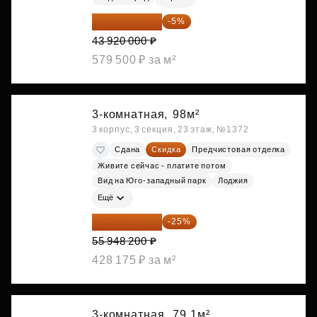
41 724 000 ₽
-5%
43 920 000 ₽
579 500 ₽ за м²
3-комнатная,
98м²
3 корпус, 3 секция, 23 этаж, №1372
Сдана
Скидка
Предчистовая отделка
Живите сейчас - платите потом
Вид на Юго-западный парк
Лоджия
Ещё
41 961 150 ₽
-25%
55 948 200 ₽
428 175 ₽ за м²
3-комнатная,
79.1м²