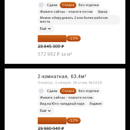
Сдана
Скидка
Без отделки
Живите сейчас - платите потом
Эркер
Можно оборудовать 2 или более рабочих
места
Ещё
34 665 411 ₽
-13%
39 845 300 ₽
572 982 ₽ за м²
2-комнатная,
63.4м²
3 корпус, 1 секция, 36 этаж, №1018
Сдана
Скидка
Без отделки
Живите сейчас - платите потом
Вид на Юго-западный парк
Лоджия
Ещё
35 182 435 ₽
-12%
39 980 040 ₽