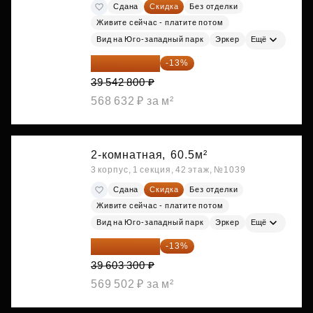
Сдана
Скидка
Без отделки
Живите сейчас - платите потом
Вид на Юго-западный парк
Эркер
Ещё
34 402 236 ₽
-13%
39 542 800 ₽
568 632 ₽ за м²
2-комнатная,
60.5м²
3 корпус, 1 секция, 42 этаж, №1039
Сдана
Скидка
Без отделки
Живите сейчас - платите потом
Вид на Юго-западный парк
Эркер
Ещё
34 454 871 ₽
-13%
39 603 300 ₽
569 502 ₽ за м²