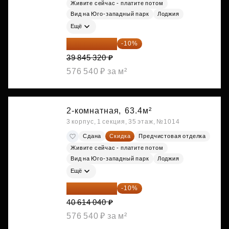
Живите сейчас - платите потом
Вид на Юго-западный парк
Лоджия
Ещё
35 860 788 ₽
-10%
39 845 320 ₽
576 540 ₽ за м²
2-комнатная,
63.4м²
3 корпус, 1 секция, 35 этаж, №1014
Сдана
Скидка
Предчистовая отделка
Живите сейчас - платите потом
Вид на Юго-западный парк
Лоджия
Ещё
36 552 636 ₽
-10%
40 614 040 ₽
576 540 ₽ за м²