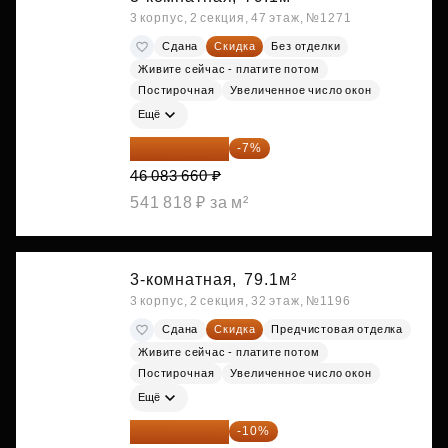
3 корпус, 2 секция, 47 этаж, №1271
Сдана
Скидка
Без отделки
Живите сейчас - платите потом
Постирочная
Увеличенное число окон
Ещё
42 857 804 ₽
-7%
46 083 660 ₽
541 818 ₽ за м²
3-комнатная,
79.1м²
3 корпус, 2 секция, 32 этаж, №1196
Сдана
Скидка
Предчистовая отделка
Живите сейчас - платите потом
Постирочная
Увеличенное число окон
Ещё
42 970 284 ₽
-10%