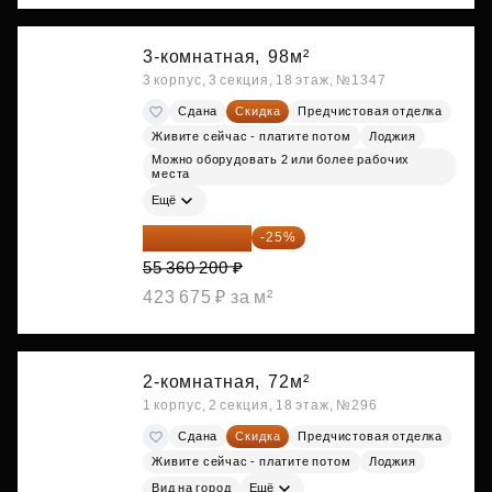
3-комнатная,
98м²
3 корпус, 3 секция, 18 этаж, №1347
Сдана
Скидка
Предчистовая отделка
Живите сейчас - платите потом
Лоджия
Можно оборудовать 2 или более рабочих
места
Ещё
41 520 150 ₽
-25%
55 360 200 ₽
423 675 ₽ за м²
2-комнатная,
72м²
1 корпус, 2 секция, 18 этаж, №296
Сдана
Скидка
Предчистовая отделка
Живите сейчас - платите потом
Лоджия
Вид на город
Ещё