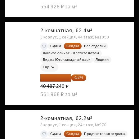
554 928 ₽ за м²
2-комнатная,
63.4м²
3 корпус, 1 секция, 44 этаж, №1050
Сдана
Скидка
Без отделки
Живите сейчас - платите потом
Вид на Юго-западный парк
Лоджия
Ещё
35 628 771 ₽
-12%
40 487 240 ₽
561 968 ₽ за м²
2-комнатная,
62.2м²
3 корпус, 1 секция, 24 этаж, №970
Сдана
Скидка
Предчистовая отделка