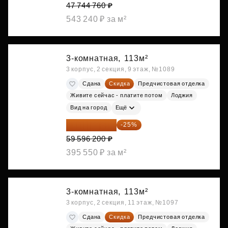
47 744 760 ₽
543 240 ₽ за м²
3-комнатная,
113м²
3 корпус, 2 секция, 9 этаж, №1089
Сдана
Скидка
Предчистовая отделка
Живите сейчас - платите потом
Лоджия
Вид на город
Ещё
44 697 150 ₽
-25%
59 596 200 ₽
395 550 ₽ за м²
3-комнатная,
113м²
3 корпус, 2 секция, 11 этаж, №1097
Сдана
Скидка
Предчистовая отделка