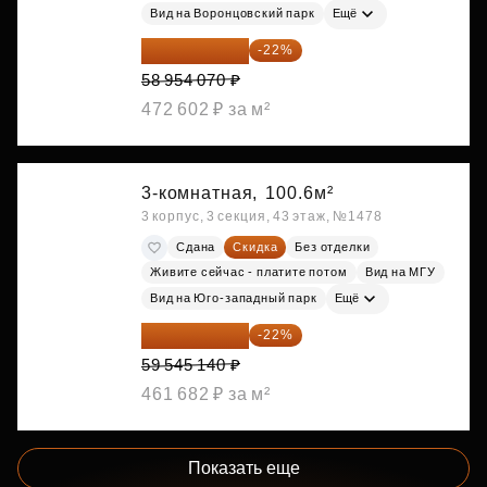
Вид на Воронцовский парк
Ещё
45 984 175 ₽
-22%
58 954 070 ₽
472 602 ₽ за м²
3-комнатная,
100.6м²
3 корпус, 3 секция, 43 этаж, №1478
Сдана
Скидка
Без отделки
Живите сейчас - платите потом
Вид на МГУ
Вид на Юго-западный парк
Ещё
46 445 209 ₽
-22%
59 545 140 ₽
461 682 ₽ за м²
Показать еще