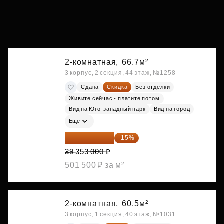
2-комнатная,
66.7м²
3 корпус, 2 секция, 44 этаж, №1258
Сдана
Скидка
Без отделки
Живите сейчас - платите потом
Вид на Юго-западный парк
Вид на город
Ещё
33 450 050 ₽
-15%
39 353 000 ₽
501 500 ₽ за м²
2-комнатная,
60.5м²
3 корпус, 1 секция, 40 этаж, №1031