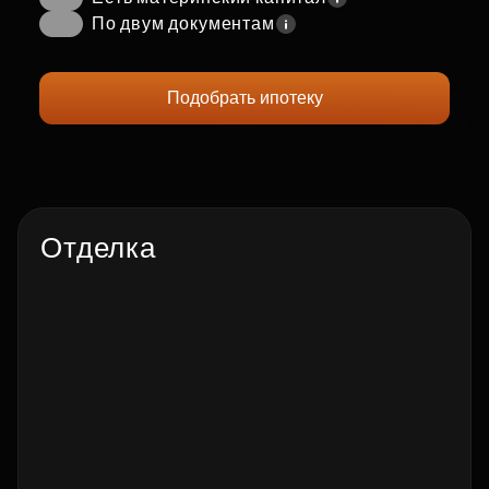
По двум документам
Подобрать ипотеку
Отделка