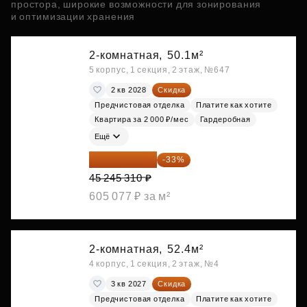
простора, широкие возможности для зонирования
и оптимизации хранения
2-комнатная,
50.1м²
5 корпус, 1 секция, 2 этаж, №647
2 кв 2028
Скидка
Предчистовая отделка
Платите как хотите
Квартира за 2 000 ₽/мес
Гардеробная
Ещё
30 314 358 ₽
-33%
45 245 310 ₽
605 077 ₽ за м²
2-комнатная,
52.4м²
4 корпус, 1 секция, 2 этаж, №4
3 кв 2027
Скидка
Предчистовая отделка
Платите как хотите