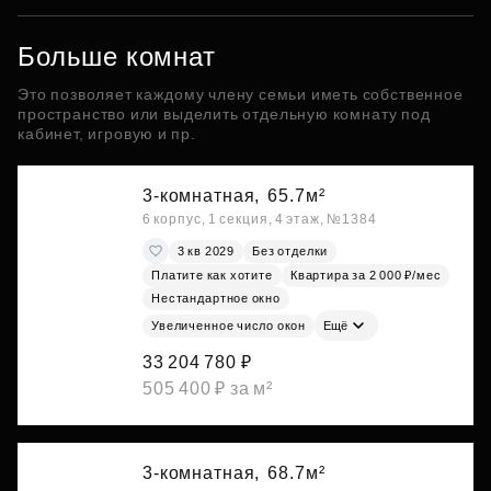
Больше комнат
Это позволяет каждому члену семьи иметь собственное
пространство или выделить отдельную комнату под
кабинет, игровую и пр.
3-комнатная,
65.7м²
6 корпус, 1 секция, 4 этаж, №1384
3 кв 2029
Без отделки
Платите как хотите
Квартира за 2 000 ₽/мес
Нестандартное окно
Увеличенное число окон
Ещё
33 204 780 ₽
505 400 ₽ за м²
3-комнатная,
68.7м²