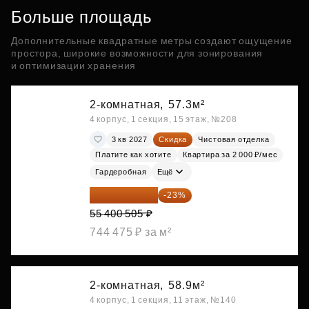
Больше площадь
Дополнительные квадратные метры создают ощущение
простора, широкие возможности для зонирования
и оптимизации хранения
2-комнатная,
57.3м²
4 корпус, 1 секция, 15 этаж, №208
3 кв 2027
Скидка
Чистовая отделка
Платите как хотите
Квартира за 2 000 ₽/мес
Гардеробная
Ещё
42 658 389 ₽
-23%
55 400 505 ₽
744 475 ₽ за м²
2-комнатная,
58.9м²
4 корпус, 1 секция, 11 этаж, №140