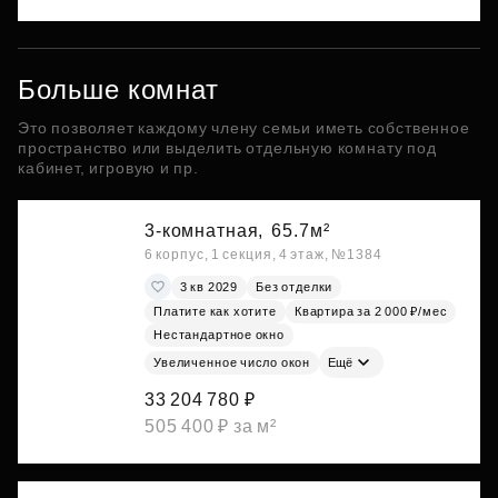
Больше комнат
Это позволяет каждому члену семьи иметь собственное
пространство или выделить отдельную комнату под
кабинет, игровую и пр.
3-комнатная,
65.7м²
6 корпус, 1 секция, 4 этаж, №1384
3 кв 2029
Без отделки
Платите как хотите
Квартира за 2 000 ₽/мес
Нестандартное окно
Увеличенное число окон
Ещё
33 204 780 ₽
505 400 ₽ за м²