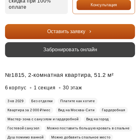
скидка при 100%
Консультация
оплате
Оставить заявку
Забронировать онлайн
№1815, 2-комнатная квартира, 51.2 м²
6 корпус
1 секция
30 этаж
3 кв 2029
Без отделки
Платите как хотите
Квартира за 2 000 ₽/мес
Вид на Москва-Сити
Гардеробная
Мастер-зона с санузлом и гардеробной
Вид на город
Гостевой санузел
Можно поставить большую кровать в спальне
Душ помимо ванной
Можно добавить спальное место