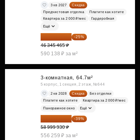
3 кв 2027
Скидка
Предчистовая отделка
Платите как хотите
Квартира за 2 000 ₽/мес
Гардеробная
Ещё
34 759 099 ₽
-25%
46 345 465 ₽
590 138 ₽ за м²
3-комнатная,
64.7м²
5 корпус, 1 секция, 2 этаж, №644
2 кв 2028
Скидка
Без отделки
Платите как хотите
Квартира за 2 000 ₽/мес
Панорамное окно
Ещё
35 989 957 ₽
-39%
58 999 930 ₽
556 259 ₽ за м²