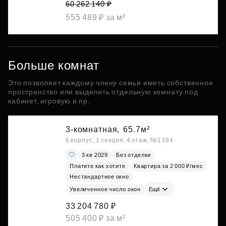
60 262 140 ₽
555 489 ₽ за м²
Больше комнат
Это позволяет каждому члену семьи иметь собственное
пространство или выделить отдельную комнату под
кабинет, игровую и пр.
3-комнатная,
65.7м²
6 корпус, 1 секция, 4 этаж, №1384
3 кв 2029
Без отделки
Платите как хотите
Квартира за 2 000 ₽/мес
Нестандартное окно
Увеличенное число окон
Ещё
33 204 780 ₽
505 400 ₽ за м²