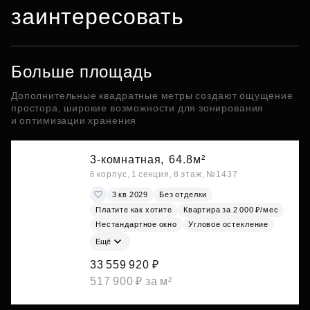
заинтересовать
Больше площадь
Дополнительные квадратные метры создают ощущение
простора, широкие возможности для зонирования
и оптимизации хранения
3-комнатная,
64.8м²
6 корпус, 1 секция, 8 этаж, №1437
3 кв 2029
Без отделки
Платите как хотите
Квартира за 2 000 ₽/мес
Нестандартное окно
Угловое остекление
Ещё
33 559 920 ₽
517 900 ₽ за м²