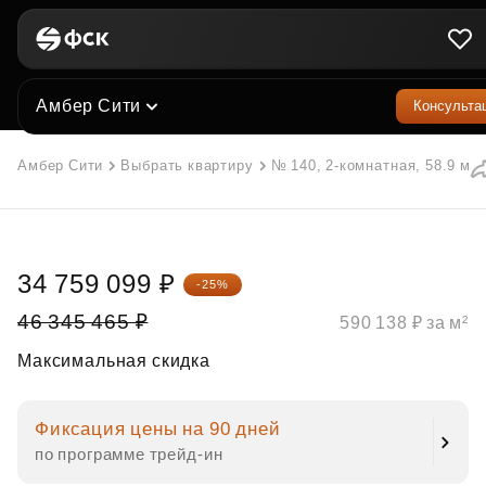
Амбер Сити
Консульта
Амбер Сити
Выбрать квартиру
№ 140, 2-комнатная, 58.9 м²
34 759 099 ₽
-25%
46 345 465 ₽
590 138 ₽ за м²
Максимальная скидка
Фиксация цены на 90 дней
по программе трейд‑ин