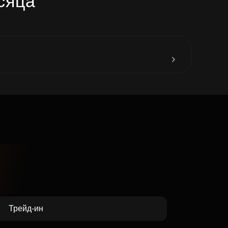
сяца
до 31
Трейд-ин