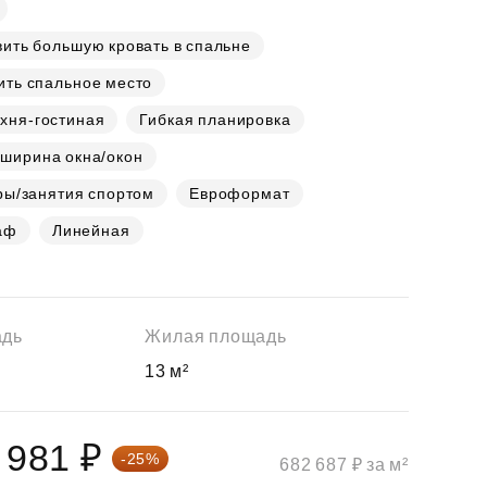
ить большую кровать в спальне
ить спальное место
хня-гостиная
Гибкая планировка
 ширина окна/окон
ры/занятия спортом
Евроформат
аф
Линейная
адь
Жилая площадь
13 м²
 981 ₽
-25%
682 687 ₽ за м²