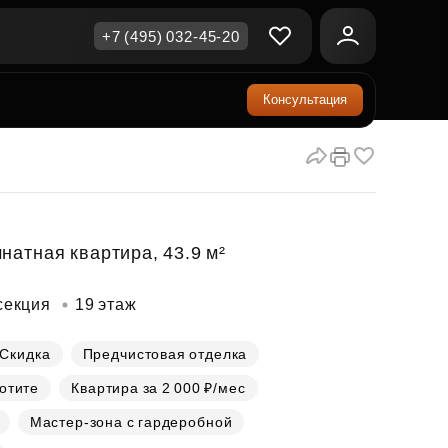
+7 (495) 032-45-20
Консультация
ичная недвижимость
еринский капитал
ите сейчас — платите
ка и продажа
ом
упка онлайн
Все акции
А
родная недвижимость
и скидки
натная квартира, 43.9 м²
рт в окружении природы
Все акции
секция
19 этаж
стиции в коммерцию
возможности для роста
Скидка
Предчистовая отделка
хотите
Квартира за 2 000 ₽/мес
осы и ответы
Мастер-зона с гардеробной
ы на популярные вопросы