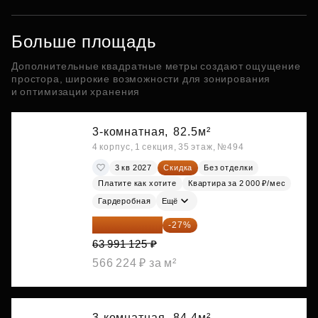
Больше площадь
Дополнительные квадратные метры создают ощущение
простора, широкие возможности для зонирования
и оптимизации хранения
3-комнатная,
82.5м²
4 корпус, 1 секция, 35 этаж, №494
3 кв 2027
Скидка
Без отделки
Платите как хотите
Квартира за 2 000 ₽/мес
Гардеробная
Ещё
46 713 521 ₽
-27%
63 991 125 ₽
566 224 ₽ за м²
3-комнатная,
84.4м²