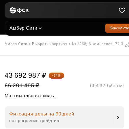
Амбер Сити
Консульта
Амбер Сити
Выбрать квартиру
№ 1268, 3-комнатная, 72.3 м²
43 692 987 ₽
-34%
66 201 495 ₽
604 329 ₽ за м²
Максимальная скидка
Фиксация цены на 90 дней
по программе трейд‑ин