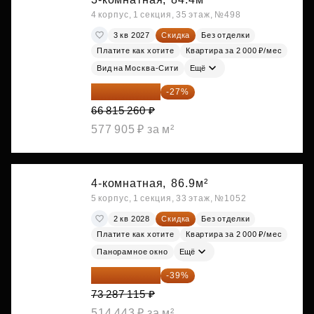
4 корпус, 1 секция, 35 этаж, №498
3 кв 2027
Скидка
Без отделки
Платите как хотите
Квартира за 2 000 ₽/мес
Вид на Москва-Сити
Ещё
48 775 140 ₽
-27%
66 815 260 ₽
577 905 ₽ за м²
4-комнатная,
86.9м²
5 корпус, 1 секция, 33 этаж, №1052
2 кв 2028
Скидка
Без отделки
Платите как хотите
Квартира за 2 000 ₽/мес
Панорамное окно
Ещё
44 705 140 ₽
-39%
73 287 115 ₽
514 443 ₽ за м²