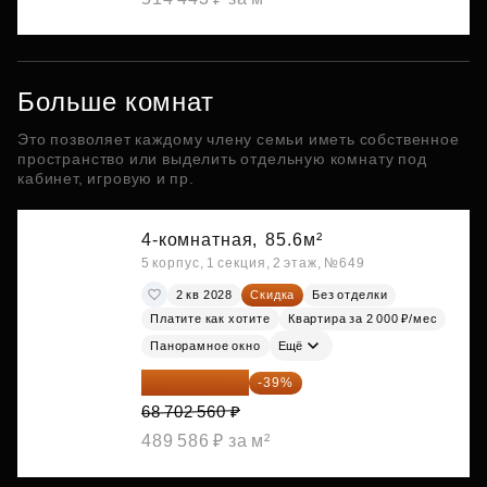
Больше комнат
Это позволяет каждому члену семьи иметь собственное
пространство или выделить отдельную комнату под
кабинет, игровую и пр.
4-комнатная,
85.6м²
5 корпус, 1 секция, 2 этаж, №649
2 кв 2028
Скидка
Без отделки
Платите как хотите
Квартира за 2 000 ₽/мес
Панорамное окно
Ещё
41 908 562 ₽
-39%
68 702 560 ₽
489 586 ₽ за м²