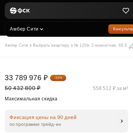
Амбер Сити
Консульта
Амбер Сити
Выбрать квартиру
№ 1259, 2-комнатная, 60.5 м²
33 789 976 ₽
-33%
50 432 800 ₽
558 512 ₽ за м²
Максимальная скидка
Фиксация цены на 90 дней
по программе трейд‑ин