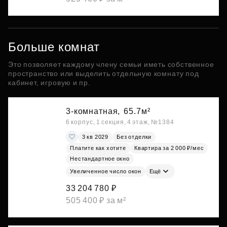
Больше комнат
Это позволяет каждому члену семьи иметь собственное
пространство или выделить отдельную комнату под
кабинет, игровую и пр.
3-комнатная,
65.7м²
6 корпус, 1 секция, 4 этаж, №1384
3 кв 2029
Без отделки
Платите как хотите
Квартира за 2 000 ₽/мес
Нестандартное окно
Увеличенное число окон
Ещё
33 204 780 ₽
505 400 ₽ за м²