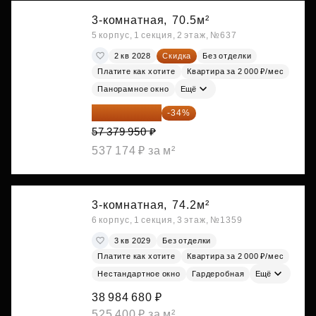
3-комнатная,
70.5м²
5 корпус, 1 секция, 2 этаж, №637
2 кв 2028
Скидка
Без отделки
Платите как хотите
Квартира за 2 000 ₽/мес
Панорамное окно
Ещё
37 870 767 ₽
-34%
57 379 950 ₽
537 174 ₽ за м²
3-комнатная,
74.2м²
6 корпус, 1 секция, 3 этаж, №1359
3 кв 2029
Без отделки
Платите как хотите
Квартира за 2 000 ₽/мес
Нестандартное окно
Гардеробная
Ещё
38 984 680 ₽
525 400 ₽ за м²