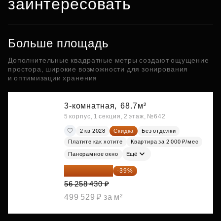
заинтересовать
Больше площадь
Дополнительные квадратные метры создают ощущение
простора, широкие возможности для зонирования
и оптимизации хранения
3-комнатная,
68.7м²
5 корпус, 1 секция, 2 этаж, №642
2 кв 2028
Скидка
Без отделки
Платите как хотите
Квартира за 2 000 ₽/мес
Панорамное окно
Ещё
34 317 642 ₽
-39%
56 258 430 ₽
499 529 ₽ за м²