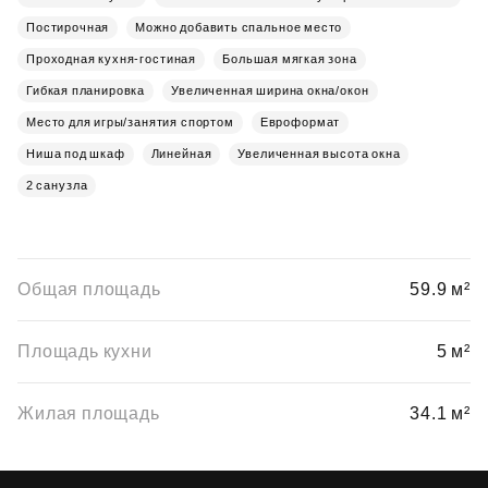
Постирочная
Можно добавить спальное место
Проходная кухня-гостиная
Большая мягкая зона
Гибкая планировка
Увеличенная ширина окна/окон
Место для игры/занятия спортом
Евроформат
Ниша под шкаф
Линейная
Увеличенная высота окна
2 санузла
Общая площадь
59.9 м²
Площадь кухни
5 м²
Жилая площадь
34.1 м²