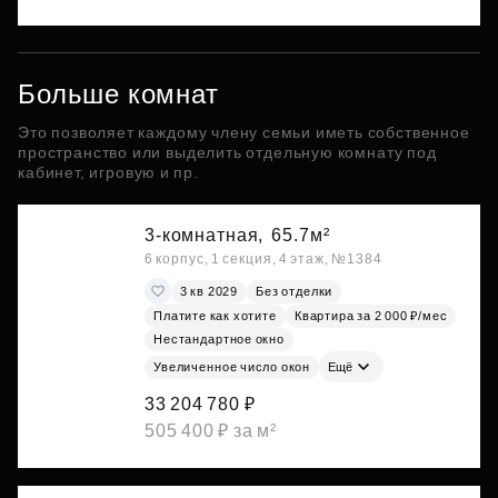
Больше комнат
Это позволяет каждому члену семьи иметь собственное
пространство или выделить отдельную комнату под
кабинет, игровую и пр.
3-комнатная,
65.7м²
6 корпус, 1 секция, 4 этаж, №1384
3 кв 2029
Без отделки
Платите как хотите
Квартира за 2 000 ₽/мес
Нестандартное окно
Увеличенное число окон
Ещё
33 204 780 ₽
505 400 ₽ за м²