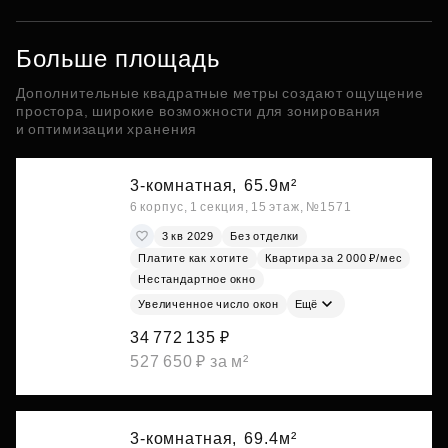
Больше площадь
Дополнительные квадратные метры создают ощущение
простора, широкие возможности для зонирования
и оптимизации хранения
3-комнатная,
65.9м²
6 корпус, 1 секция, 15 этаж, №1571
3 кв 2029
Без отделки
Платите как хотите
Квартира за 2 000 ₽/мес
Нестандартное окно
Увеличенное число окон
Ещё
34 772 135 ₽
527 650 ₽ за м²
3-комнатная,
69.4м²