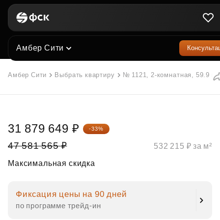
Амбер Сити
Консульта
Амбер Сити
Выбрать квартиру
№ 1121, 2-комнатная, 59.9 м²
31 879 649 ₽
-33%
47 581 565 ₽
532 215 ₽ за м²
Максимальная скидка
Фиксация цены на 90 дней
по программе трейд‑ин