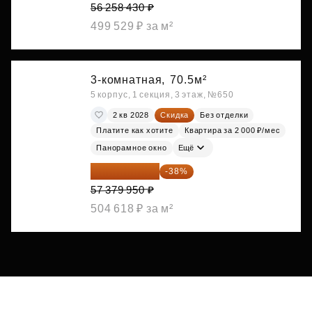
56 258 430 ₽
499 529 ₽ за м²
3-комнатная,
70.5м²
5 корпус, 1 секция, 3 этаж, №650
2 кв 2028
Скидка
Без отделки
Платите как хотите
Квартира за 2 000 ₽/мес
Панорамное окно
Ещё
35 575 569 ₽
-38%
57 379 950 ₽
504 618 ₽ за м²