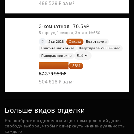
499 529 ₽ за м²
3-комнатная,
70.5м²
5 корпус, 1 секция, 3 этаж, №650
2 кв 2028
Скидка
Без отделки
Платите как хотите
Квартира за 2 000 ₽/мес
Панорамное окно
Ещё
35 575 569 ₽
-38%
57 379 950 ₽
504 618 ₽ за м²
Больше видов отделки
Разнообразие отделочных и цветовых решений дарит
свободу выбора, чтобы подчеркнуть индивидуальность
каждого