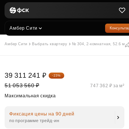
Амбер Сити
Консульта
Амбер Сити
Выбрать квартиру
№ 304, 2-комнатная, 52.6 м²
39 311 241 ₽
-23%
51 053 560 ₽
747 362 ₽ за м²
Максимальная скидка
Фиксация цены на 90 дней
по программе трейд‑ин