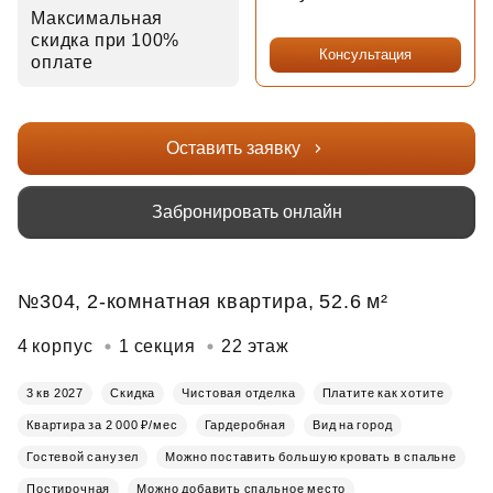
Максимальная
скидка при 100%
Консультация
оплате
Оставить заявку
Забронировать онлайн
№304, 2-комнатная квартира, 52.6 м²
4 корпус
1 секция
22 этаж
3 кв 2027
Скидка
Чистовая отделка
Платите как хотите
Квартира за 2 000 ₽/мес
Гардеробная
Вид на город
Гостевой санузел
Можно поставить большую кровать в спальне
Постирочная
Можно добавить спальное место