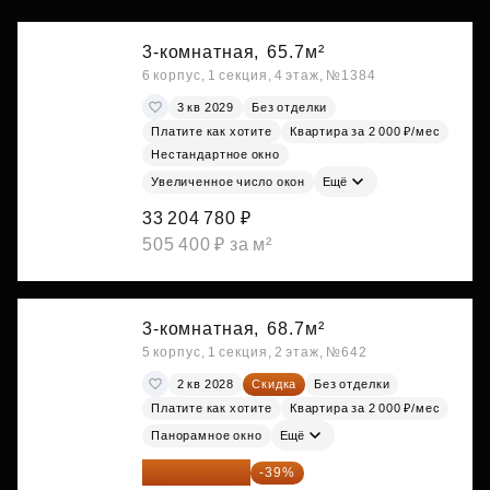
3-комнатная,
65.7м²
6 корпус, 1 секция, 4 этаж, №1384
3 кв 2029
Без отделки
Платите как хотите
Квартира за 2 000 ₽/мес
Нестандартное окно
Увеличенное число окон
Ещё
33 204 780 ₽
505 400 ₽ за м²
3-комнатная,
68.7м²
5 корпус, 1 секция, 2 этаж, №642
2 кв 2028
Скидка
Без отделки
Платите как хотите
Квартира за 2 000 ₽/мес
Панорамное окно
Ещё
34 317 642 ₽
-39%