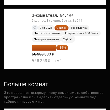
3-комнатная,
64.7м²
5 корпус, 1 секция, 2 этаж, №644
2 кв 2028
Скидка
Без отделки
Платите как хотите
Квартира за 2 000 ₽/мес
Панорамное окно
Ещё
35 989 957 ₽
-39%
58 999 930 ₽
556 259 ₽ за м²
Больше комнат
Это позволяет каждому члену семьи иметь собственное
пространство или выделить отдельную комнату под
кабинет, игровую и пр.