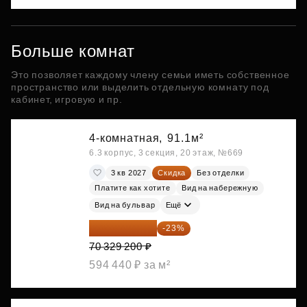
Больше комнат
Это позволяет каждому члену семьи иметь собственное
пространство или выделить отдельную комнату под
кабинет, игровую и пр.
4-комнатная,
91.1м²
6.3 корпус, 3 секция, 20 этаж, №669
3 кв 2027
Скидка
Без отделки
Платите как хотите
Вид на набережную
Вид на бульвар
Ещё
54 153 484 ₽
-23%
70 329 200 ₽
594 440 ₽ за м²