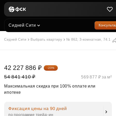
Сидней Сити
Консульта
Сидней Сити
Выбрать квартиру
№ 862, 3-комнатная, 74.1 м²
42 227 886 ₽
-23%
54 841 410 ₽
569 877 ₽ за м²
Максимальная скидка при 100% оплате или
ипотеке
Фиксация цены на 90 дней
по программе трейд‑ин