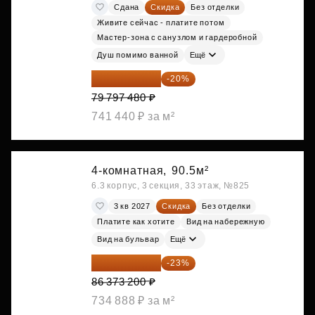
Сдана
Скидка
Без отделки
Живите сейчас - платите потом
Мастер-зона с санузлом и гардеробной
Душ помимо ванной
Ещё
63 837 984 ₽
-20%
79 797 480 ₽
741 440 ₽ за м²
4-комнатная,
90.5м²
6.3 корпус, 3 секция, 33 этаж, №825
3 кв 2027
Скидка
Без отделки
Платите как хотите
Вид на набережную
Вид на бульвар
Ещё
66 507 364 ₽
-23%
86 373 200 ₽
734 888 ₽ за м²