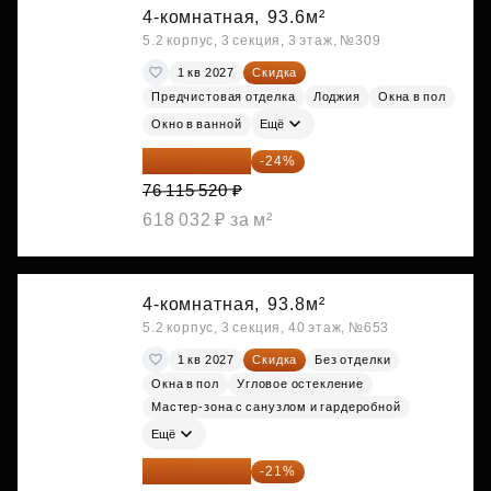
4-комнатная,
93.6м²
5.2 корпус, 3 секция, 3 этаж, №309
1 кв 2027
Скидка
Предчистовая отделка
Лоджия
Окна в пол
Окно в ванной
Ещё
57 847 795 ₽
-24%
76 115 520 ₽
618 032 ₽ за м²
4-комнатная,
93.8м²
5.2 корпус, 3 секция, 40 этаж, №653
1 кв 2027
Скидка
Без отделки
Окна в пол
Угловое остекление
Мастер-зона с санузлом и гардеробной
Ещё
57 925 533 ₽
-21%