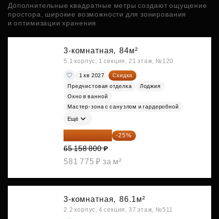
Дополнительные квадратные метры создают ощущение
простора, широкие возможности для зонирования
и оптимизации хранения
3-комнатная,
84м²
5.1 корпус, 1 секция, 21 этаж, №120
1 кв 2027
Скидка
Предчистовая отделка
Лоджия
Окно в ванной
Мастер-зона с санузлом и гардеробной
Ещё
48 869 100 ₽
-25%
65 158 800 ₽
581 775 ₽ за м²
3-комнатная,
86.1м²
2.2 корпус, 4 секция, 37 этаж, №511